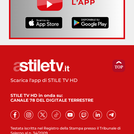
L’APP
Scarica l'app di STILE TV HD
STILE TV HD in onda su:
CANALE 78 DEL DIGITALE TERRESTRE
Testata iscritta nel Registro della Stampa presso il Tribunale di
Salerno al n. 34/2009