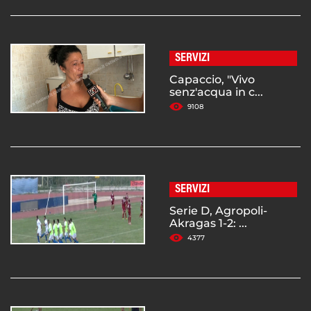
SERVIZI
Capaccio, "Vivo
senz'acqua in c...
9108
SERVIZI
Serie D, Agropoli-
Akragas 1-2: ...
4377