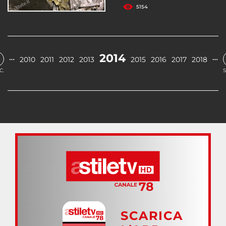
5154
2014
…
…
2010
2011
2012
2013
2015
2016
2017
2018
C.
S
SCARICA