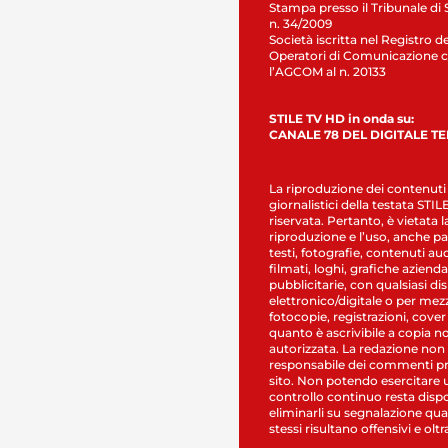
Stampa presso il Tribunale di 
n. 34/2009
Società iscritta nel Registro de
Operatori di Comunicazione c
l’AGCOM al n. 20133
STILE TV HD in onda su:
CANALE 78 DEL DIGITALE T
La riproduzione dei contenuti
giornalistici della testata STI
riservata. Pertanto, è vietata l
riproduzione e l’uso, anche par
testi, fotografie, contenuti au
filmati, loghi, grafiche aziendal
pubblicitarie, con qualsiasi di
elettronico/digitale o per mez
fotocopie, registrazioni, cover
quanto è ascrivibile a copia n
autorizzata. La redazione non
responsabile dei commenti pr
sito. Non potendo esercitare 
controllo continuo resta dispo
eliminarli su segnalazione qual
stessi risultano offensivi e oltr