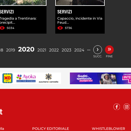
SERVIZI
SERVIZI
Tragedia a Trentinara:
Capaccio, incidente in Via
precipit...
Feud...
5034
5736
»
›
2020
…
18
2019
2021
2022
2023
2024
SUCC.
FINE
lla
POLICY EDITORIALE
WHISTLEBLOWER