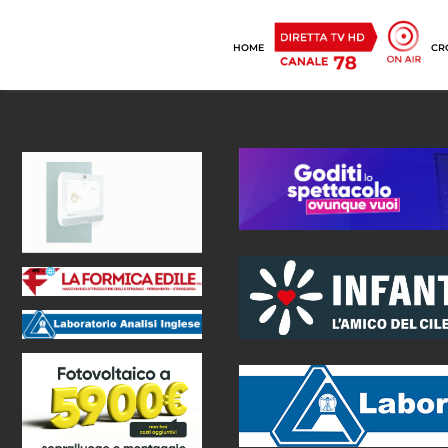
HOME
CR