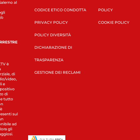
Salerno al
CODICE ETICO CONDOTTA
POLICY
gli
/o
PRIVACY POLICY
COOKIE POLICY
POLICY DIVERSITÀ
ERRESTRE
DICHIARAZIONE DI
TRASPARENZA
LETV è
a
GESTIONE DEI RECLAMI
ziale, di
dio/video,
i e
spositivo
zo di
 e tutto
on
 è
esenti sul
un
nibile ad
ora gli
aggiosi.