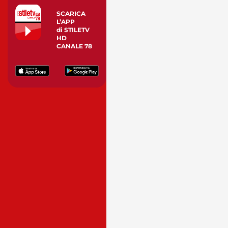
SCARICA
L’APP
di STILETV
HD
CANALE 78