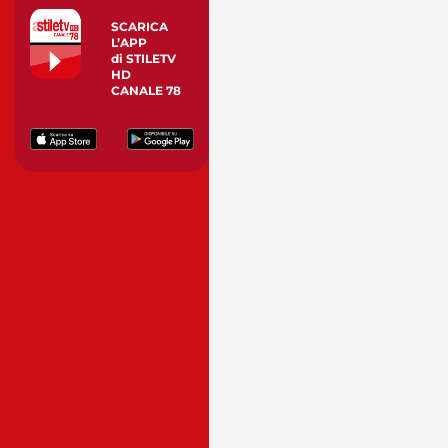
SCARICA
L’APP
di STILETV
HD
CANALE 78