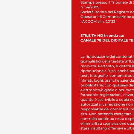
Stampa presso il Tribunale di 
n. 34/2009
Società iscritta nel Registro de
Operatori di Comunicazione c
l’AGCOM al n. 20133
STILE TV HD in onda su:
CANALE 78 DEL DIGITALE T
La riproduzione dei contenuti
giornalistici della testata STI
riservata. Pertanto, è vietata l
riproduzione e l’uso, anche par
testi, fotografie, contenuti au
filmati, loghi, grafiche aziendal
pubblicitarie, con qualsiasi di
elettronico/digitale o per mez
fotocopie, registrazioni, cover
quanto è ascrivibile a copia n
autorizzata. La redazione non
responsabile dei commenti pr
sito. Non potendo esercitare 
controllo continuo resta dispo
eliminarli su segnalazione qual
stessi risultano offensivi e oltr