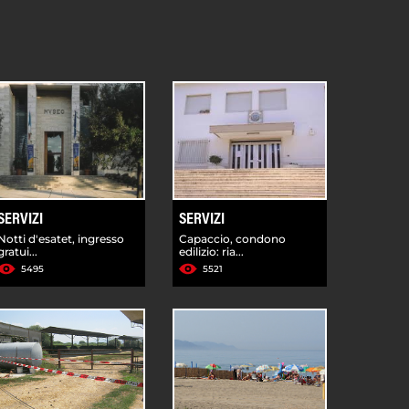
SERVIZI
SERVIZI
Notti d'esatet, ingresso
Capaccio, condono
gratui...
edilizio: ria...
5495
5521