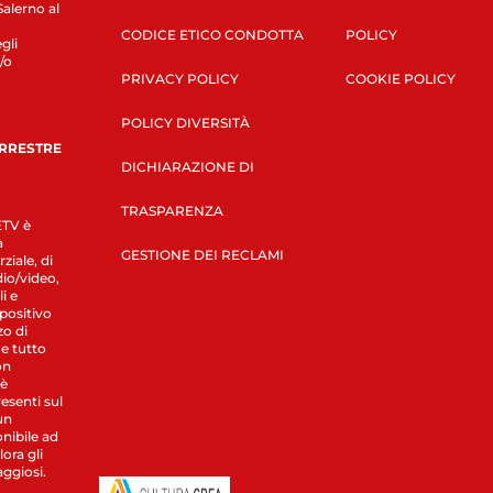
Salerno al
CODICE ETICO CONDOTTA
POLICY
gli
/o
PRIVACY POLICY
COOKIE POLICY
POLICY DIVERSITÀ
ERRESTRE
DICHIARAZIONE DI
TRASPARENZA
LETV è
a
GESTIONE DEI RECLAMI
ziale, di
dio/video,
i e
spositivo
zo di
 e tutto
on
 è
esenti sul
un
nibile ad
ora gli
aggiosi.