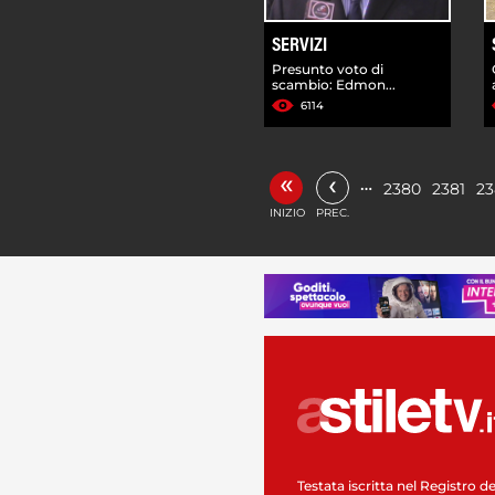
SERVIZI
Presunto voto di
scambio: Edmon...
6114
«
‹
…
2380
2381
23
INIZIO
PREC.
Testata iscritta nel Registro de