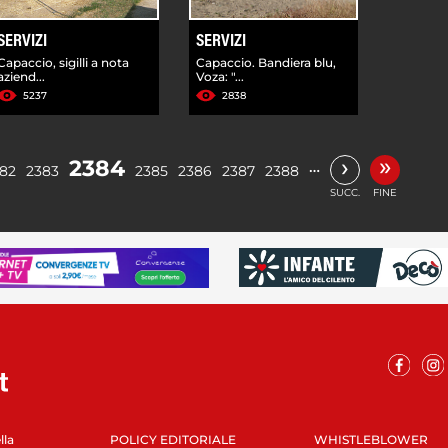
SERVIZI
SERVIZI
Capaccio, sigilli a nota
Capaccio. Bandiera blu,
aziend...
Voza: "...
5237
2838
»
›
2384
…
82
2383
2385
2386
2387
2388
SUCC.
FINE
lla
POLICY EDITORIALE
WHISTLEBLOWER