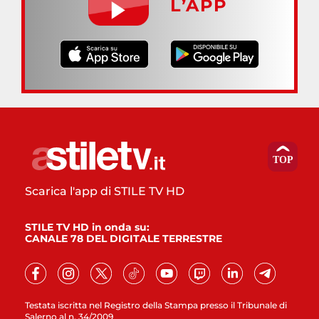
L’APP
Scarica l'app di STILE TV HD
STILE TV HD in onda su:
CANALE 78 DEL DIGITALE TERRESTRE
Testata iscritta nel Registro della Stampa presso il Tribunale di
Salerno al n. 34/2009