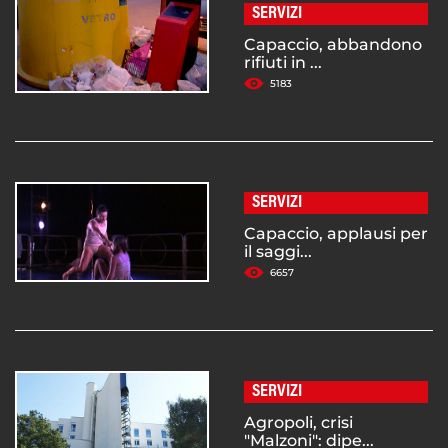
SERVIZI
Capaccio, abbandono
rifiuti in ...
5183
SERVIZI
Capaccio, applausi per
il saggi...
6657
SERVIZI
Agropoli, crisi
"Malzoni": dipe...