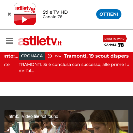
Stile TV HD
OTTIENI
Canale 78
Incidente agricolo nel Cilento: trattore si ribalta, muore 71enne
Tramonti, 19 scout dispersi in montagna salvati dai vigili del fuoc
CRONACA
15:14
e
TRAMONTI. Si è conclusa con successo, alle prime luci
dell’al...
html5: Video file not found