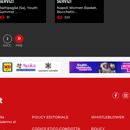
SERVIZI
SERVIZI
Battipaglia (Sa), Youth
Napoli Women Basket,
Summer ...
Bocchetti:...
51
220
»
›
…
SUCC.
FINE
lla
POLICY EDITORIALE
WHISTLEBLOWER
Salerno al
CODICE ETICO CONDOTTA
POLICY