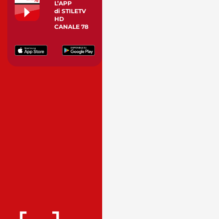
L’APP
di STILETV
HD
CANALE 78