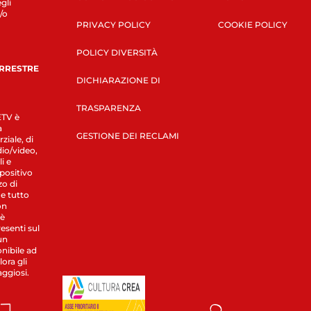
gli
/o
PRIVACY POLICY
COOKIE POLICY
POLICY DIVERSITÀ
ERRESTRE
DICHIARAZIONE DI
TRASPARENZA
LETV è
a
GESTIONE DEI RECLAMI
ziale, di
dio/video,
i e
spositivo
zo di
 e tutto
on
 è
esenti sul
un
nibile ad
ora gli
aggiosi.