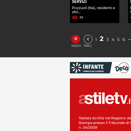
SERVIZI
Pozzuoli (Na), residenti e
sfol...
39
«
‹
2
1
3
4
5
6
INIZIO
PREC.
Testata iscritta nel Registro de
Stampa presso il Tribunale di 
n. 34/2009