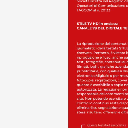
Società iscritta nel Registro de
Operatori di Comunicazione c
l’AGCOM al n. 20133
STILE TV HD in onda su:
CANALE 78 DEL DIGITALE T
La riproduzione dei contenuti
giornalistici della testata STI
riservata. Pertanto, è vietata l
riproduzione e l’uso, anche par
testi, fotografie, contenuti au
filmati, loghi, grafiche aziendal
pubblicitarie, con qualsiasi di
elettronico/digitale o per mez
fotocopie, registrazioni, cover
quanto è ascrivibile a copia n
autorizzata. La redazione non
responsabile dei commenti pr
sito. Non potendo esercitare 
controllo continuo resta dispo
eliminarli su segnalazione qual
stessi risultano offensivi e oltr