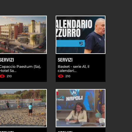
SERVIZI
SERVIZI
Capaccio Paestum (Sa),
Basket - serie A1, il
Hotel Sa...
calendari...
210
210