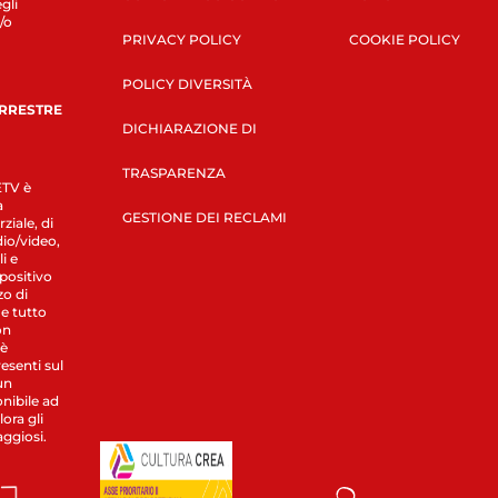
gli
/o
PRIVACY POLICY
COOKIE POLICY
POLICY DIVERSITÀ
ERRESTRE
DICHIARAZIONE DI
TRASPARENZA
LETV è
a
GESTIONE DEI RECLAMI
ziale, di
dio/video,
i e
spositivo
zo di
 e tutto
on
 è
esenti sul
un
nibile ad
ora gli
aggiosi.