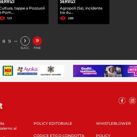
SERVIZI
SERVIZI
Cultura, tappe a Pozzuoli
Agropoli (Sa), incidente
e Pom...
tra du...
123
288
»
›
…
8
9
SUCC.
FINE
lla
POLICY EDITORIALE
WHISTLEBLOWER
Salerno al
CODICE ETICO CONDOTTA
POLICY