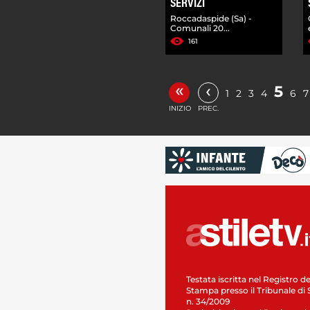
SERVIZI
Roccadaspide (Sa) -
Comunali 20...
161
«
‹
5
1
2
3
4
6
7
INIZIO
PREC.
Testata iscritta nel Registro de
Stampa presso il Tribunale di 
n. 34/2009