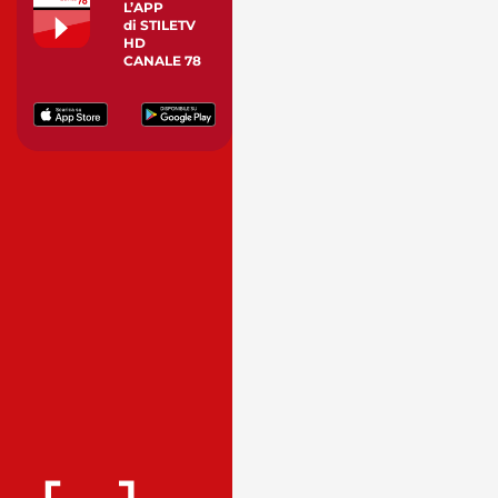
L’APP
di STILETV
HD
CANALE 78