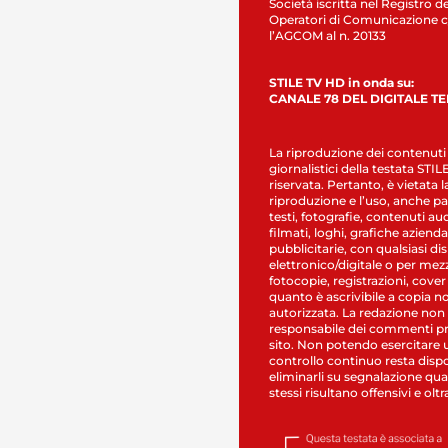
Società iscritta nel Registro de
Operatori di Comunicazione c
l’AGCOM al n. 20133
STILE TV HD in onda su:
CANALE 78 DEL DIGITALE T
La riproduzione dei contenuti
giornalistici della testata STI
riservata. Pertanto, è vietata l
riproduzione e l’uso, anche par
testi, fotografie, contenuti au
filmati, loghi, grafiche aziendal
pubblicitarie, con qualsiasi di
elettronico/digitale o per mez
fotocopie, registrazioni, cover
quanto è ascrivibile a copia n
autorizzata. La redazione non
responsabile dei commenti pr
sito. Non potendo esercitare 
controllo continuo resta dispo
eliminarli su segnalazione qual
stessi risultano offensivi e oltr