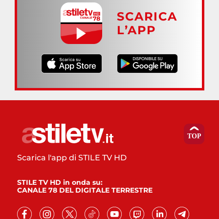
SCARICA
L’APP
Scarica l'app di STILE TV HD
STILE TV HD in onda su:
CANALE 78 DEL DIGITALE TERRESTRE