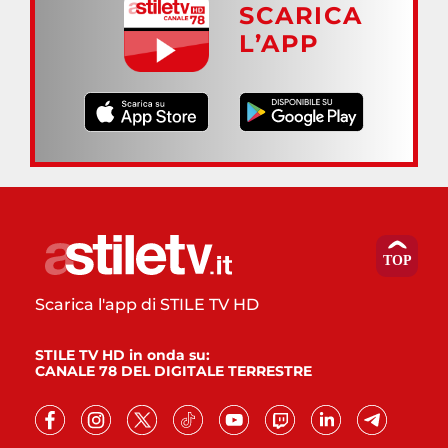
SCARICA
L’APP
Scarica l'app di STILE TV HD
STILE TV HD in onda su:
CANALE 78 DEL DIGITALE TERRESTRE