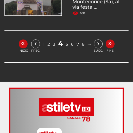
Montecorice (Sa), al
via festa ...
168
«
»
‹
›
4
…
1
2
3
5
6
7
8
INIZIO
PREC.
SUCC.
FINE