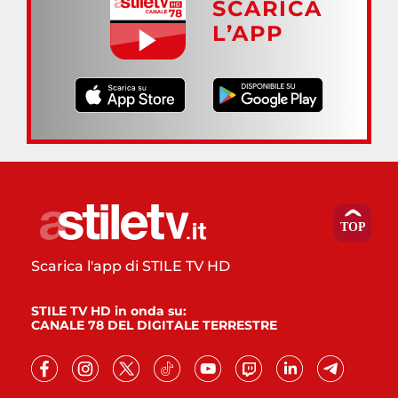
SCARICA
L’APP
Scarica l'app di STILE TV HD
STILE TV HD in onda su:
CANALE 78 DEL DIGITALE TERRESTRE