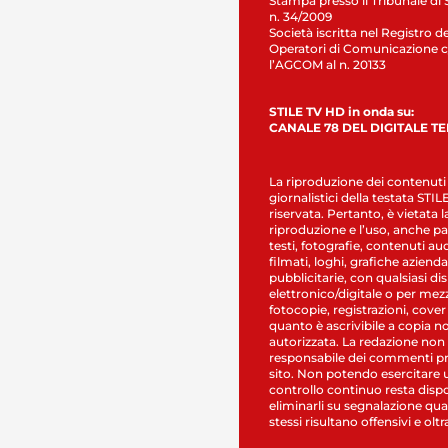
Stampa presso il Tribunale di 
n. 34/2009
Società iscritta nel Registro de
Operatori di Comunicazione c
l’AGCOM al n. 20133
STILE TV HD in onda su:
CANALE 78 DEL DIGITALE T
La riproduzione dei contenuti
giornalistici della testata STI
riservata. Pertanto, è vietata l
riproduzione e l’uso, anche par
testi, fotografie, contenuti au
filmati, loghi, grafiche aziendal
pubblicitarie, con qualsiasi di
elettronico/digitale o per mez
fotocopie, registrazioni, cover
quanto è ascrivibile a copia n
autorizzata. La redazione non
responsabile dei commenti pr
sito. Non potendo esercitare 
controllo continuo resta dispo
eliminarli su segnalazione qual
stessi risultano offensivi e oltr