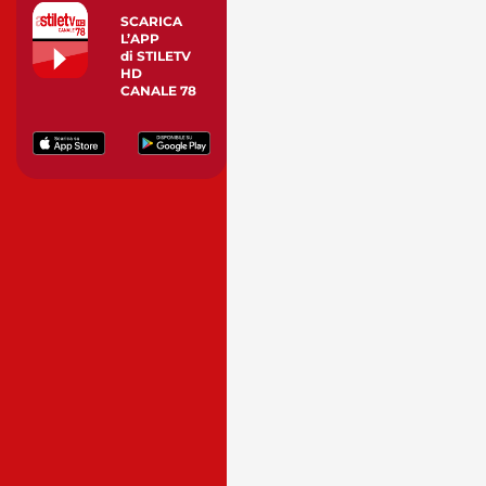
SCARICA
L’APP
di STILETV
HD
CANALE 78