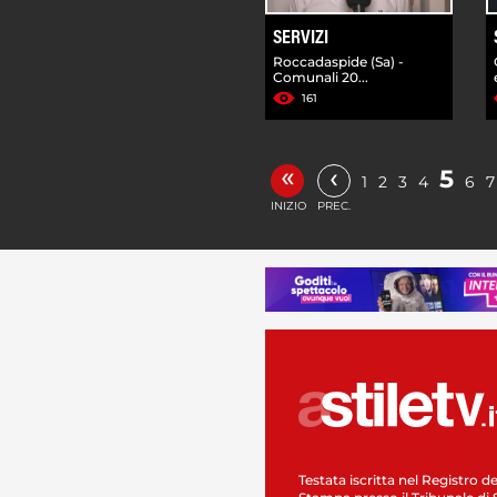
SERVIZI
Roccadaspide (Sa) -
Comunali 20...
161
«
‹
5
1
2
3
4
6
7
INIZIO
PREC.
Testata iscritta nel Registro de