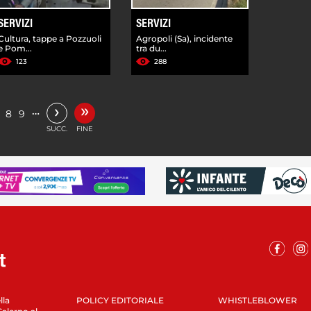
SERVIZI
SERVIZI
Cultura, tappe a Pozzuoli
Agropoli (Sa), incidente
e Pom...
tra du...
123
288
»
›
…
8
9
SUCC.
FINE
lla
POLICY EDITORIALE
WHISTLEBLOWER