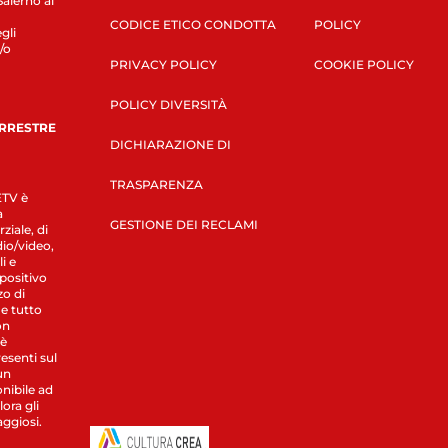
Salerno al
CODICE ETICO CONDOTTA
POLICY
gli
/o
PRIVACY POLICY
COOKIE POLICY
POLICY DIVERSITÀ
ERRESTRE
DICHIARAZIONE DI
TRASPARENZA
LETV è
a
GESTIONE DEI RECLAMI
ziale, di
dio/video,
i e
spositivo
zo di
 e tutto
on
 è
esenti sul
un
nibile ad
ora gli
aggiosi.