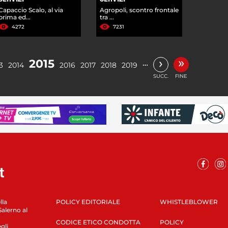
Capaccio Scalo, al via
Agropoli, scontro frontale
prima ed...
tra ...
4272
7231
»
›
2015
…
3
2014
2016
2017
2018
2019
SUCC.
FINE
lla
POLICY EDITORIALE
WHISTLEBLOWER
Salerno al
CODICE ETICO CONDOTTA
POLICY
gli