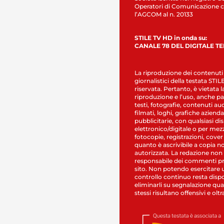
Operatori di Comunicazione c
l’AGCOM al n. 20133
STILE TV HD in onda su:
CANALE 78 DEL DIGITALE T
La riproduzione dei contenuti
giornalistici della testata STI
riservata. Pertanto, è vietata l
riproduzione e l’uso, anche par
testi, fotografie, contenuti au
filmati, loghi, grafiche aziendal
pubblicitarie, con qualsiasi di
elettronico/digitale o per mez
fotocopie, registrazioni, cover
quanto è ascrivibile a copia n
autorizzata. La redazione non
responsabile dei commenti pr
sito. Non potendo esercitare 
controllo continuo resta dispo
eliminarli su segnalazione qual
stessi risultano offensivi e oltr