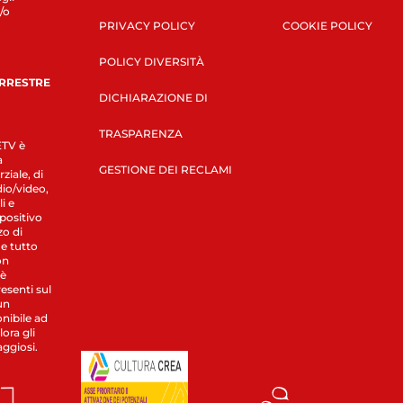
/o
PRIVACY POLICY
COOKIE POLICY
POLICY DIVERSITÀ
ERRESTRE
DICHIARAZIONE DI
TRASPARENZA
LETV è
a
GESTIONE DEI RECLAMI
ziale, di
dio/video,
i e
spositivo
zo di
 e tutto
on
 è
esenti sul
un
nibile ad
ora gli
aggiosi.