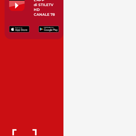
di STILETV
HD
CANALE 78