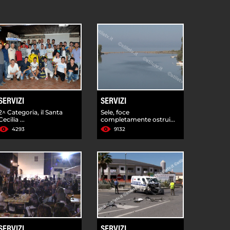
SERVIZI
SERVIZI
2^ Categoria, il Santa
Sele, foce
Cecilia ...
completamente ostrui...
4293
9132
SERVIZI
SERVIZI