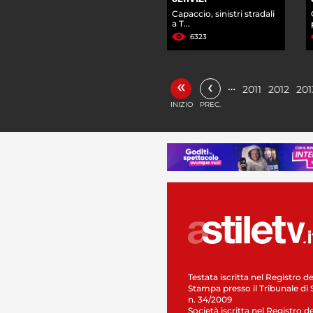
Capaccio, sinistri stradali
a T...
6323
«
‹
…
2011
2012
201
INIZIO
PREC.
Testata iscritta nel Registro de
Stampa presso il Tribunale di 
n. 34/2009
Società iscritta nel Registro de