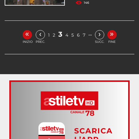
146
«
»
‹
›
3
…
1
2
4
5
6
7
INIZIO
PREC.
SUCC.
FINE
SCARICA