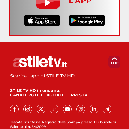
L’APP
Scarica l'app di STILE TV HD
STILE TV HD in onda su:
CANALE 78 DEL DIGITALE TERRESTRE
Testata iscritta nel Registro della Stampa presso il Tribunale di
Salerno al n. 34/2009