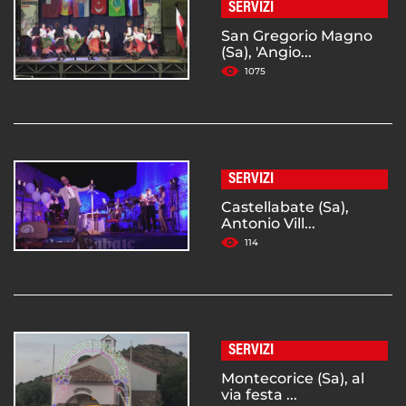
SERVIZI
San Gregorio Magno
(Sa), 'Angio...
1075
SERVIZI
Castellabate (Sa),
Antonio Vill...
114
SERVIZI
Montecorice (Sa), al
via festa ...