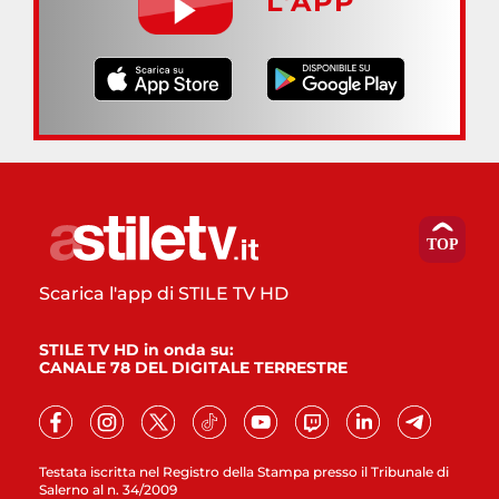
L’APP
Scarica l'app di STILE TV HD
STILE TV HD in onda su:
CANALE 78 DEL DIGITALE TERRESTRE
Testata iscritta nel Registro della Stampa presso il Tribunale di
Salerno al n. 34/2009