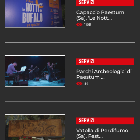
SERVIZI
Capaccio Paestum
(Sa), 'Le Nott...
1105
SERVIZI
Parchi Archeologici di
Paestum ...
84
SERVIZI
Vatolla di Perdifumo
(Sa). Fest...