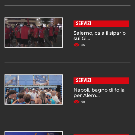
SERVIZI
Salerno, cala il sipario
sui Gi...
85
SERVIZI
Napoli, bagno di folla
per Alem...
68