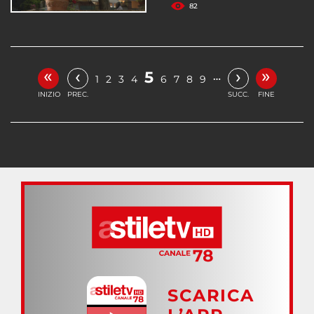
82
«
»
‹
›
5
…
1
2
3
4
6
7
8
9
INIZIO
PREC.
SUCC.
FINE
SCARICA