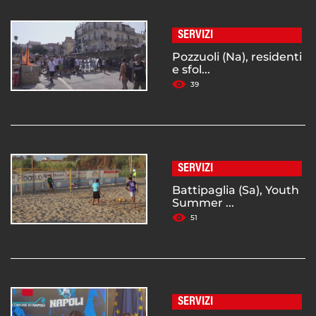
SERVIZI
Pozzuoli (Na), residenti
e sfol...
39
SERVIZI
Battipaglia (Sa), Youth
Summer ...
51
SERVIZI