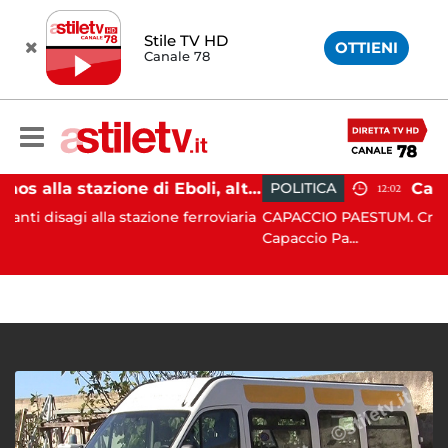
Stile TV HD
OTTIENI
Canale 78
Caos alla stazione di Eboli, alterco a bordo: malore per la capotreno e Intercity per Taranto fermo per ore
POLITICA
12:02
a stazione ferroviaria
CAPACCIO PAESTUM. Crisi politico-ammin
Capaccio Pa...