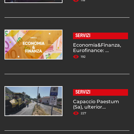
118
SERVIZI
Economia&Finanza,
Eurofinance: ...
192
SERVIZI
Capaccio Paestum
(Sa), ulterior...
227