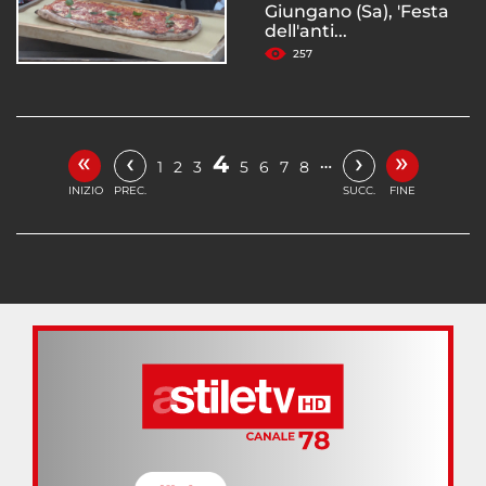
Giungano (Sa), 'Festa
dell'anti...
257
«
»
‹
›
4
…
1
2
3
5
6
7
8
INIZIO
PREC.
SUCC.
FINE