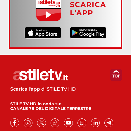
SCARICA
L’APP
Scarica l'app di STILE TV HD
STILE TV HD in onda su:
CANALE 78 DEL DIGITALE TERRESTRE