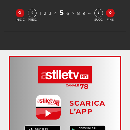
«
»
‹
›
5
…
1
2
3
4
6
7
8
9
INIZIO
PREC.
SUCC.
FINE
SCARICA
L’APP