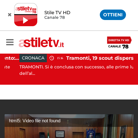
Stile TV HD
OTTIENI
Canale 78
Incidente agricolo nel Cilento: trattore si ribalta, muore 71enne
Tramonti, 19 scout dispersi in montagna salvati dai vigil
CRONACA
15:14
e
TRAMONTI. Si è conclusa con successo, alle prime luci
dell’al...
html5: Video file not found