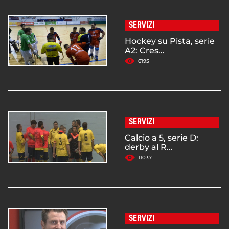
SERVIZI
Hockey su Pista, serie
A2: Cres...
6195
SERVIZI
Calcio a 5, serie D:
derby al R...
11037
SERVIZI