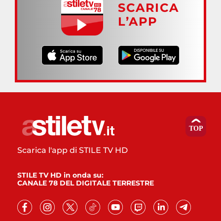
SCARICA
L’APP
Scarica l'app di STILE TV HD
STILE TV HD in onda su:
CANALE 78 DEL DIGITALE TERRESTRE