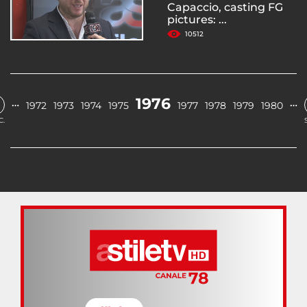
Capaccio, casting FG
pictures: ...
10512
1976
…
…
1972
1973
1974
1975
1977
1978
1979
1980
C.