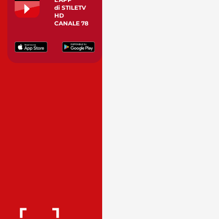
di STILETV
HD
CANALE 78