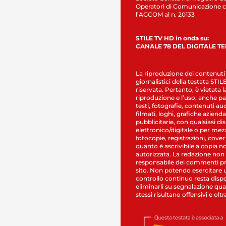
Operatori di Comunicazione c
l’AGCOM al n. 20133
STILE TV HD in onda su:
CANALE 78 DEL DIGITALE T
La riproduzione dei contenuti
giornalistici della testata STI
riservata. Pertanto, è vietata l
riproduzione e l’uso, anche par
testi, fotografie, contenuti au
filmati, loghi, grafiche aziendal
pubblicitarie, con qualsiasi di
elettronico/digitale o per mez
fotocopie, registrazioni, cover
quanto è ascrivibile a copia n
autorizzata. La redazione non
responsabile dei commenti pr
sito. Non potendo esercitare 
controllo continuo resta dispo
eliminarli su segnalazione qual
stessi risultano offensivi e oltr