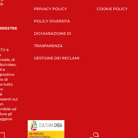
/o
PRIVACY POLICY
COOKIE POLICY
POLICY DIVERSITÀ
ERRESTRE
DICHIARAZIONE DI
TRASPARENZA
LETV è
a
GESTIONE DEI RECLAMI
ziale, di
dio/video,
i e
spositivo
zo di
 e tutto
on
 è
esenti sul
un
nibile ad
ora gli
aggiosi.