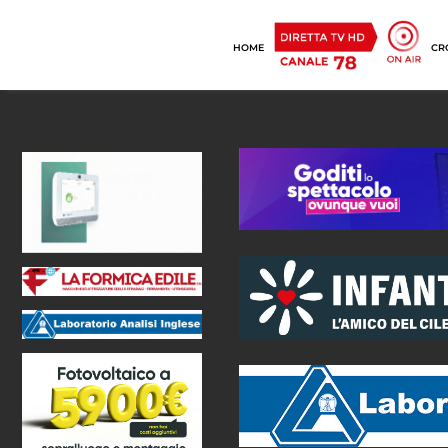
HOME
CR