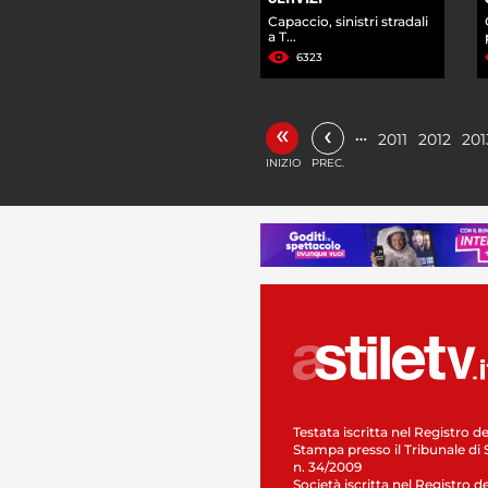
Capaccio, sinistri stradali
a T...
6323
«
‹
…
2011
2012
201
INIZIO
PREC.
Testata iscritta nel Registro de
Stampa presso il Tribunale di 
n. 34/2009
Società iscritta nel Registro de