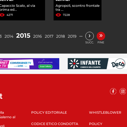
Capaccio Scalo, al via
Agropoli, scontro frontale
prima ed...
tra ...
4271
7228
»
›
2015
…
3
2014
2016
2017
2018
2019
SUCC.
FINE
lla
POLICY EDITORIALE
WHISTLEBLOWER
Salerno al
CODICE ETICO CONDOTTA
POLICY
gli