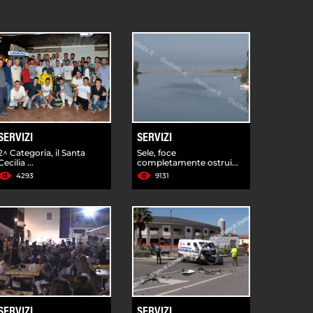
SERVIZI
SERVIZI
2^ Categoria, il Santa
Sele, foce
Cecilia ...
completamente ostrui...
4293
9131
SERVIZI
SERVIZI