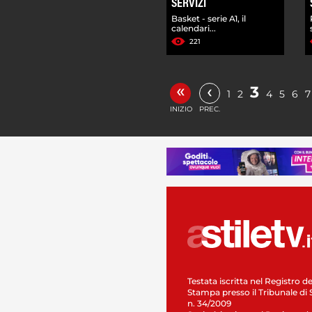
SERVIZI
Basket - serie A1, il
calendari...
221
«
‹
3
1
2
4
5
6
7
INIZIO
PREC.
Testata iscritta nel Registro de
Stampa presso il Tribunale di 
n. 34/2009