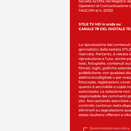
Società iscritta nel Registro de
Operatori di Comunicazione c
l’AGCOM al n. 20133
STILE TV HD in onda su:
CANALE 78 DEL DIGITALE T
La riproduzione dei contenuti
giornalistici della testata STI
riservata. Pertanto, è vietata l
riproduzione e l’uso, anche par
testi, fotografie, contenuti au
filmati, loghi, grafiche aziendal
pubblicitarie, con qualsiasi di
elettronico/digitale o per mez
fotocopie, registrazioni, cover
quanto è ascrivibile a copia n
autorizzata. La redazione non
responsabile dei commenti pr
sito. Non potendo esercitare 
controllo continuo resta dispo
eliminarli su segnalazione qual
stessi risultano offensivi e oltr