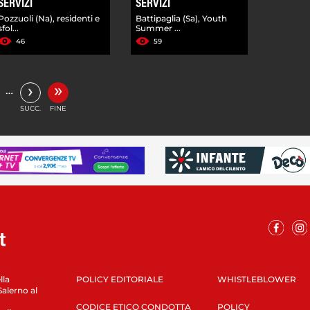
SERVIZI
SERVIZI
Pozzuoli (Na), residenti e
Battipaglia (Sa), Youth
sfol...
Summer ...
46
59
»
›
…
SUCC.
FINE
lla
POLICY EDITORIALE
WHISTLEBLOWER
Salerno al
CODICE ETICO CONDOTTA
POLICY