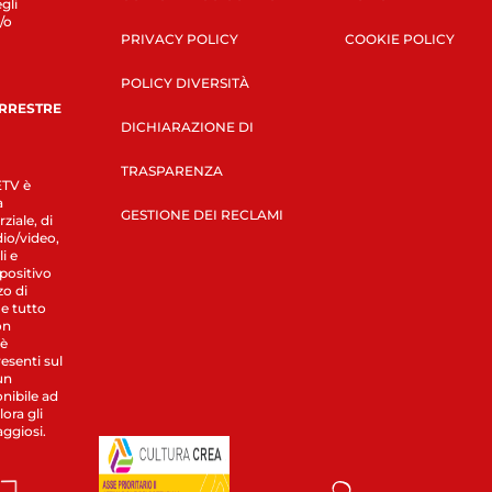
gli
/o
PRIVACY POLICY
COOKIE POLICY
POLICY DIVERSITÀ
ERRESTRE
DICHIARAZIONE DI
TRASPARENZA
LETV è
a
GESTIONE DEI RECLAMI
ziale, di
dio/video,
i e
spositivo
zo di
 e tutto
on
 è
esenti sul
un
nibile ad
ora gli
aggiosi.