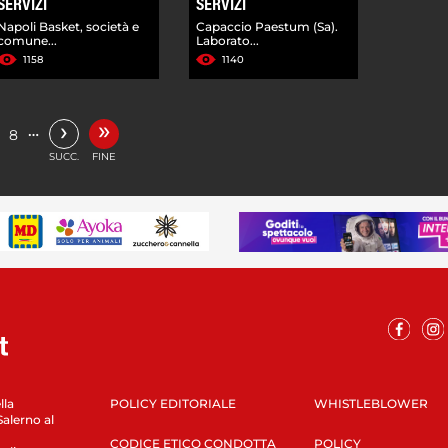
SERVIZI
SERVIZI
Napoli Basket, società e
Capaccio Paestum (Sa).
comune...
Laborato...
1158
1140
»
›
…
8
SUCC.
FINE
lla
POLICY EDITORIALE
WHISTLEBLOWER
Salerno al
CODICE ETICO CONDOTTA
POLICY