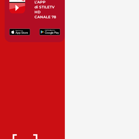
L’APP
di STILETV
HD
CANALE 78