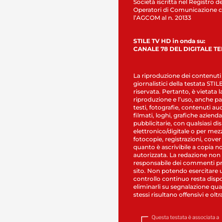
Società iscritta nel Registro de
Operatori di Comunicazione c
l’AGCOM al n. 20133
STILE TV HD in onda su:
CANALE 78 DEL DIGITALE T
La riproduzione dei contenuti
giornalistici della testata STI
riservata. Pertanto, è vietata l
riproduzione e l’uso, anche par
testi, fotografie, contenuti au
filmati, loghi, grafiche aziendal
pubblicitarie, con qualsiasi di
elettronico/digitale o per mez
fotocopie, registrazioni, cover
quanto è ascrivibile a copia n
autorizzata. La redazione non
responsabile dei commenti pr
sito. Non potendo esercitare 
controllo continuo resta dispo
eliminarli su segnalazione qual
stessi risultano offensivi e oltr