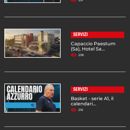
291
SERVIZI
Capaccio Paestum
(Sa), Hotel Sa...
238
SERVIZI
Basket - serie A1, il
calendari...
216