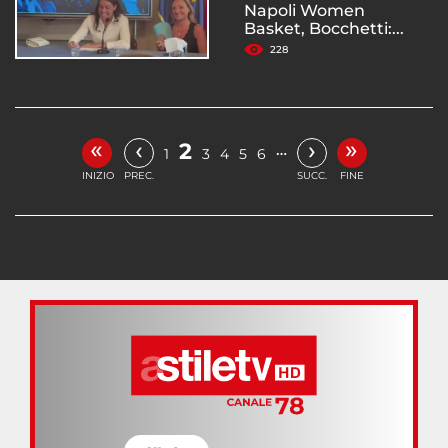
Napoli Women
Basket, Bocchetti:...
228
«
»
‹
›
2
…
1
3
4
5
6
INIZIO
PREC.
SUCC.
FINE