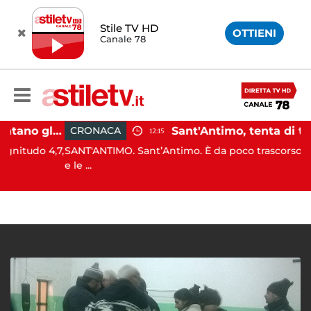
Stile TV HD
OTTIENI
Canale 78
Campi Flegrei, aumentano gli sfollati e infuria lo scontro politico
CRONACA
12:15
do 4,7,
SANT'ANTIMO. Sant’Antimo. È da poco trascorso il pran
e le ...