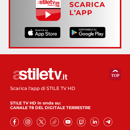
SCARICA
L’APP
Scarica l'app di STILE TV HD
STILE TV HD in onda su:
CANALE 78 DEL DIGITALE TERRESTRE