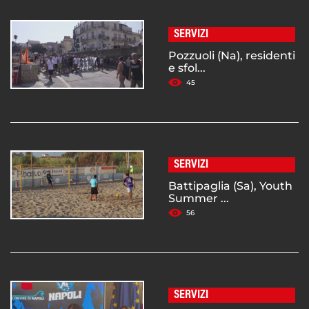
SERVIZI
Pozzuoli (Na), residenti
e sfol...
45
SERVIZI
Battipaglia (Sa), Youth
Summer ...
56
SERVIZI