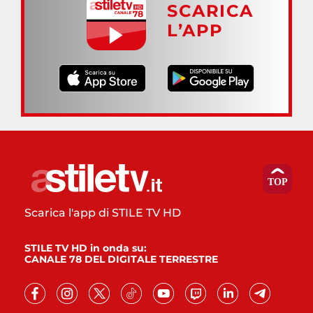
SCARICA
L’APP
Scarica l'app di STILE TV HD
STILE TV HD in onda su:
CANALE 78 DEL DIGITALE TERRESTRE