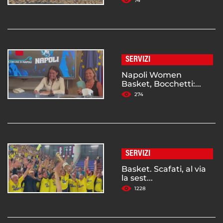
74
SERVIZI
Napoli Women
Basket, Bocchetti:...
274
SERVIZI
Basket. Scafati, al via
la sest...
1228