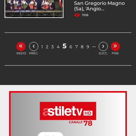
San Gregorio Magno
(Sa), 'Angio...
1106
«
»
‹
›
5
…
1
2
3
4
6
7
8
9
INIZIO
PREC.
SUCC.
FINE