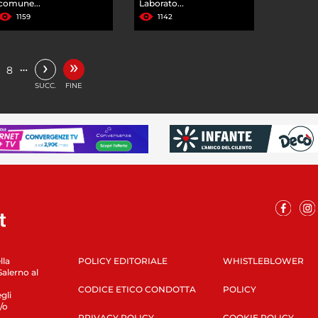
comune...
Laborato...
1159
1142
»
›
…
8
SUCC.
FINE
lla
POLICY EDITORIALE
WHISTLEBLOWER
Salerno al
CODICE ETICO CONDOTTA
POLICY
gli
/o
PRIVACY POLICY
COOKIE POLICY