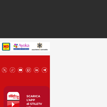
SCARICA
L’APP
di STILETV