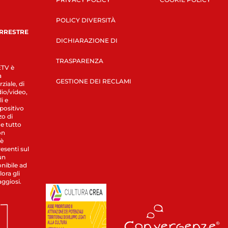
POLICY DIVERSITÀ
ERRESTRE
DICHIARAZIONE DI
TRASPARENZA
LETV è
a
GESTIONE DEI RECLAMI
ziale, di
dio/video,
i e
spositivo
zo di
 e tutto
on
 è
esenti sul
un
nibile ad
ora gli
aggiosi.