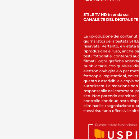
STILE TV HD in onda su:
CANALE 78 DEL DIGITALE T
La riproduzione dei contenuti
giornalistici della testata STI
riservata. Pertanto, è vietata l
riproduzione e l’uso, anche par
testi, fotografie, contenuti au
filmati, loghi, grafiche aziendal
pubblicitarie, con qualsiasi di
elettronico/digitale o per mez
fotocopie, registrazioni, cover
quanto è ascrivibile a copia n
autorizzata. La redazione non
responsabile dei commenti pr
sito. Non potendo esercitare 
controllo continuo resta dispo
eliminarli su segnalazione qual
stessi risultano offensivi e oltr