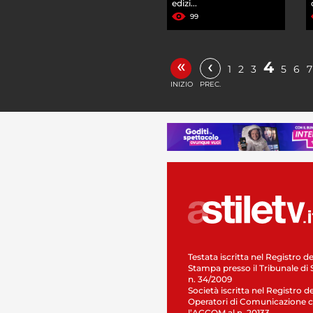
edizi...
99
«
‹
4
1
2
3
5
6
7
INIZIO
PREC.
Testata iscritta nel Registro de
Stampa presso il Tribunale di 
n. 34/2009
Società iscritta nel Registro de
Operatori di Comunicazione c
l’AGCOM al n. 20133