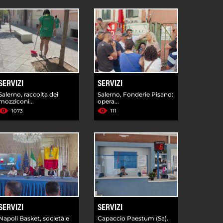
SERVIZI
SERVIZI
Salerno, raccolta dei
Salerno, Fonderie Pisano:
mozziconi...
opera...
1073
111
SERVIZI
SERVIZI
Napoli Basket, società e
Capaccio Paestum (Sa).