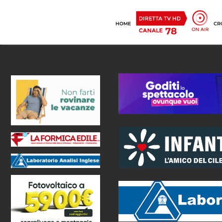
HOME
CR