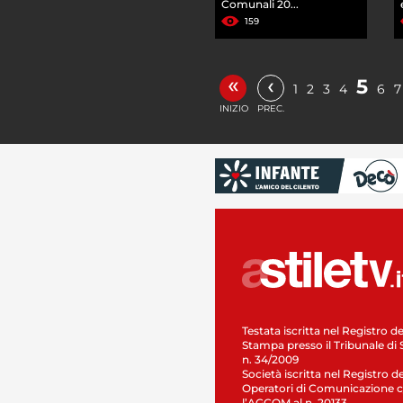
Comunali 20...
159
«
‹
5
1
2
3
4
6
7
INIZIO
PREC.
Testata iscritta nel Registro de
Stampa presso il Tribunale di 
n. 34/2009
Società iscritta nel Registro de
Operatori di Comunicazione c
l’AGCOM al n. 20133