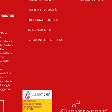
POLICY DIVERSITÀ
ERRESTRE
DICHIARAZIONE DI
TRASPARENZA
LETV è
a
GESTIONE DEI RECLAMI
ziale, di
dio/video,
i e
spositivo
zo di
 e tutto
on
 è
esenti sul
un
nibile ad
ora gli
aggiosi.