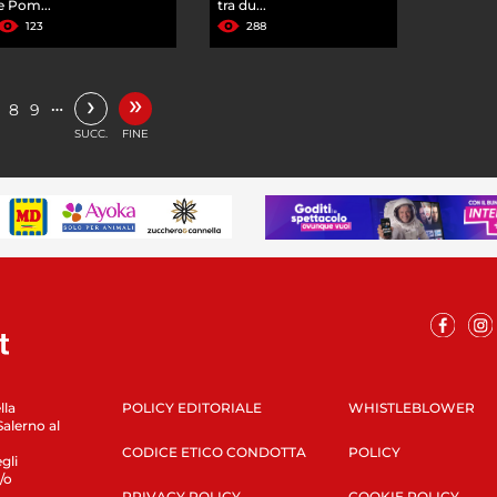
e Pom...
tra du...
123
288
»
›
…
8
9
SUCC.
FINE
lla
POLICY EDITORIALE
WHISTLEBLOWER
Salerno al
CODICE ETICO CONDOTTA
POLICY
gli
/o
PRIVACY POLICY
COOKIE POLICY