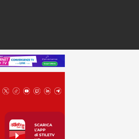
SCARICA
L’APP
di STILETV