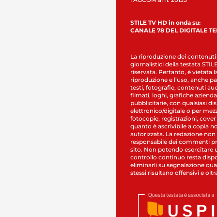
STILE TV HD in onda su:
CANALE 78 DEL DIGITALE T
La riproduzione dei contenuti
giornalistici della testata STI
riservata. Pertanto, è vietata l
riproduzione e l’uso, anche par
testi, fotografie, contenuti au
filmati, loghi, grafiche aziendal
pubblicitarie, con qualsiasi di
elettronico/digitale o per mez
fotocopie, registrazioni, cover
quanto è ascrivibile a copia n
autorizzata. La redazione non
responsabile dei commenti pr
sito. Non potendo esercitare 
controllo continuo resta dispo
eliminarli su segnalazione qual
stessi risultano offensivi e oltr