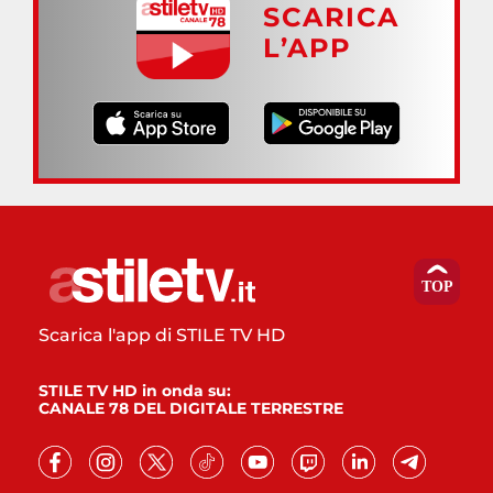
SCARICA
L’APP
Scarica l'app di STILE TV HD
STILE TV HD in onda su:
CANALE 78 DEL DIGITALE TERRESTRE