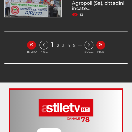
Agropoli (Sa), cittadini
incate...
82
«
»
‹
›
1
…
2
3
4
5
INIZIO
PREC.
SUCC.
FINE