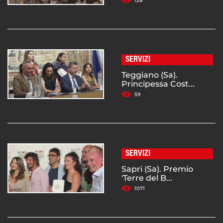
128
SERVIZI
Teggiano (Sa).
Principessa Cost...
59
SERVIZI
Sapri (Sa). Premio
'Terre del B...
1071