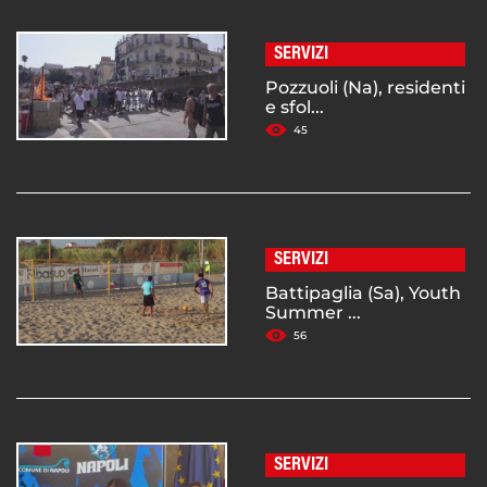
SERVIZI
Pozzuoli (Na), residenti
e sfol...
45
SERVIZI
Battipaglia (Sa), Youth
Summer ...
56
SERVIZI