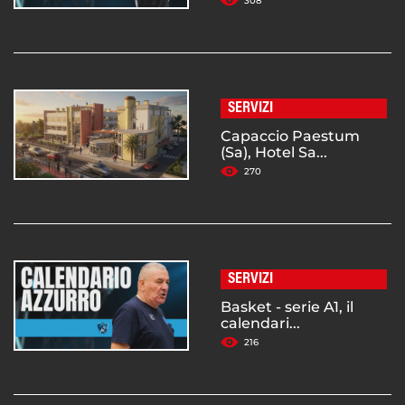
308
SERVIZI
Capaccio Paestum
(Sa), Hotel Sa...
270
SERVIZI
Basket - serie A1, il
calendari...
216