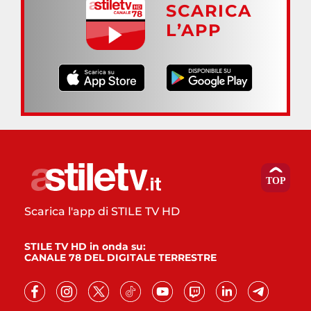
SCARICA
L’APP
Scarica l'app di STILE TV HD
STILE TV HD in onda su:
CANALE 78 DEL DIGITALE TERRESTRE