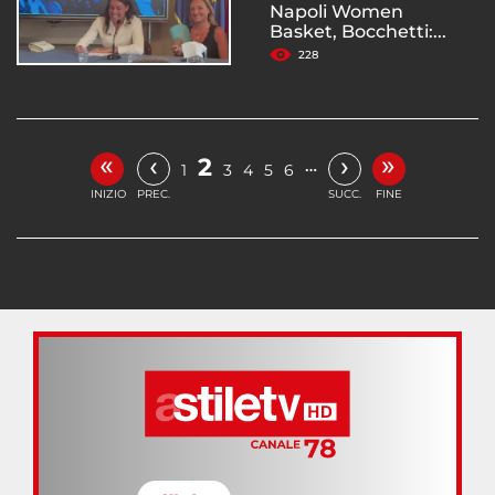
Napoli Women
Basket, Bocchetti:...
228
«
»
‹
›
2
…
1
3
4
5
6
INIZIO
PREC.
SUCC.
FINE