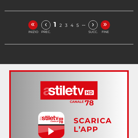
«
»
‹
›
1
…
2
3
4
5
INIZIO
PREC.
SUCC.
FINE
SCARICA
L’APP