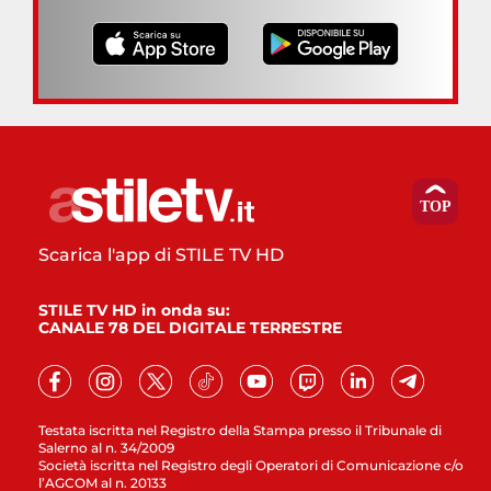
Scarica l'app di STILE TV HD
STILE TV HD in onda su:
CANALE 78 DEL DIGITALE TERRESTRE
Testata iscritta nel Registro della Stampa presso il Tribunale di
Salerno al n. 34/2009
Società iscritta nel Registro degli Operatori di Comunicazione c/o
l’AGCOM al n. 20133