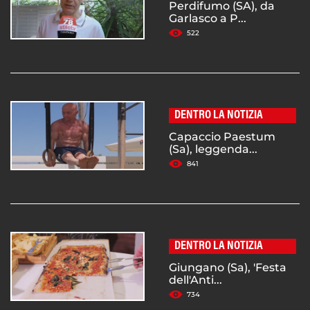
Perdifumo (SA), da
Garlasco a P...
522
DENTRO LA NOTIZIA
Capaccio Paestum
(Sa), leggenda...
841
DENTRO LA NOTIZIA
Giungano (Sa), 'Festa
dell'Anti...
734