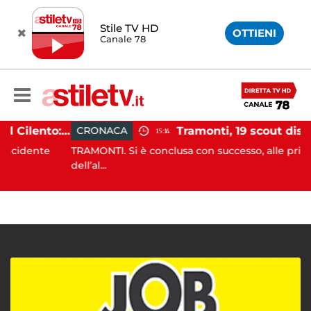
Stile TV HD
OTTIENI
Canale 78
Incidente agricolo nel Cilento: trattore si ribalta, muore 71enne
CRONACA
15:14
dente
TRAMONTI. Si è conclusa con successo, alle prime luci
dell’al...