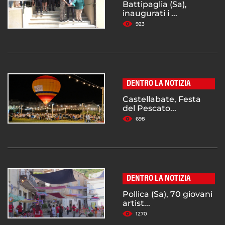
Battipaglia (Sa),
inaugurati i ...
923
DENTRO LA NOTIZIA
Castellabate, Festa
del Pescato...
698
DENTRO LA NOTIZIA
Pollica (Sa), 70 giovani
artist...
1270