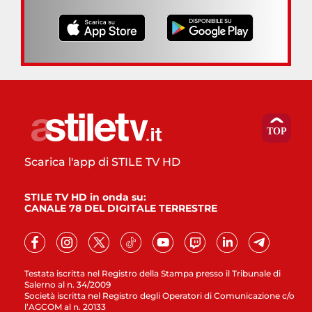
Scarica l'app di STILE TV HD
STILE TV HD in onda su:
CANALE 78 DEL DIGITALE TERRESTRE
Testata iscritta nel Registro della Stampa presso il Tribunale di
Salerno al n. 34/2009
Società iscritta nel Registro degli Operatori di Comunicazione c/o
l’AGCOM al n. 20133