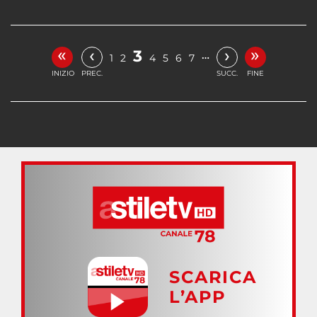
«
»
‹
›
3
…
1
2
4
5
6
7
INIZIO
PREC.
SUCC.
FINE
SCARICA
L’APP