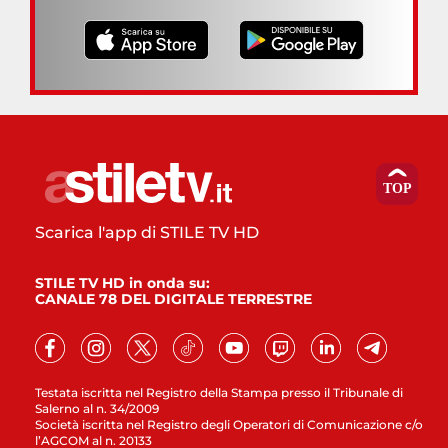
Scarica l'app di STILE TV HD
STILE TV HD in onda su:
CANALE 78 DEL DIGITALE TERRESTRE
Testata iscritta nel Registro della Stampa presso il Tribunale di
Salerno al n. 34/2009
Società iscritta nel Registro degli Operatori di Comunicazione c/o
l’AGCOM al n. 20133