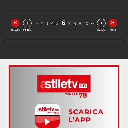
«
»
‹
›
6
…
…
2
3
4
5
7
8
9
10
INIZIO
PREC.
SUCC.
FINE
SCARICA
L’APP