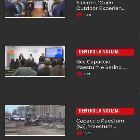
Salerno, ‘Open
Outdoor Experien...
1091
DENTRO LA NOTIZIA
Bcc Capaccio
Paestum e Serino, ...
879
DENTRO LA NOTIZIA
Capaccio Paestum
(Sa), 'Paestum...
1230