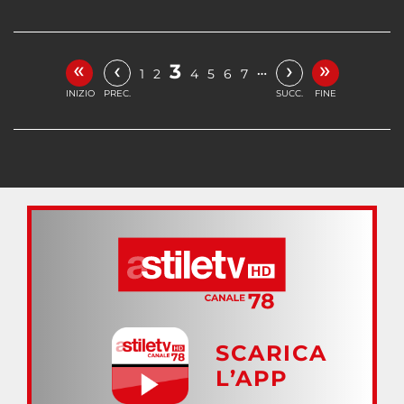
«
»
‹
›
3
…
1
2
4
5
6
7
INIZIO
PREC.
SUCC.
FINE
SCARICA
L’APP