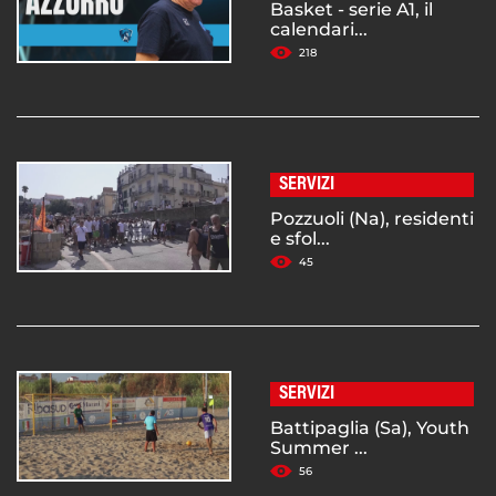
Basket - serie A1, il
calendari...
218
SERVIZI
Pozzuoli (Na), residenti
e sfol...
45
SERVIZI
Battipaglia (Sa), Youth
Summer ...
56