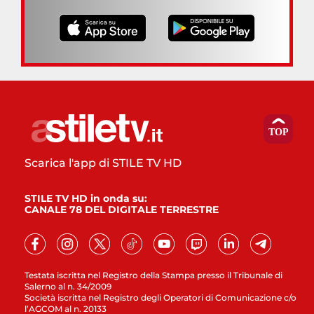
Scarica l'app di STILE TV HD
STILE TV HD in onda su:
CANALE 78 DEL DIGITALE TERRESTRE
Testata iscritta nel Registro della Stampa presso il Tribunale di
Salerno al n. 34/2009
Società iscritta nel Registro degli Operatori di Comunicazione c/o
l’AGCOM al n. 20133