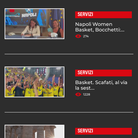
SERVIZI
Napoli Women
Basket, Bocchetti:...
274
SERVIZI
Basket. Scafati, al via
la sest...
1228
SERVIZI