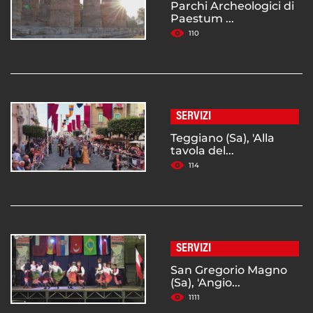
Parchi Archeologici di
Paestum ...
110
SERVIZI
Teggiano (Sa), 'Alla
tavola del...
114
SERVIZI
San Gregorio Magno
(Sa), 'Angio...
1111