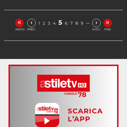
«
»
‹
›
5
…
1
2
3
4
6
7
8
9
INIZIO
PREC.
SUCC.
FINE
SCARICA
L’APP