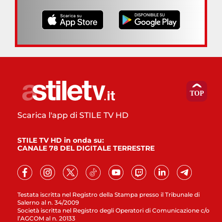
Scarica l'app di STILE TV HD
STILE TV HD in onda su:
CANALE 78 DEL DIGITALE TERRESTRE
Testata iscritta nel Registro della Stampa presso il Tribunale di
Salerno al n. 34/2009
Società iscritta nel Registro degli Operatori di Comunicazione c/o
l’AGCOM al n. 20133