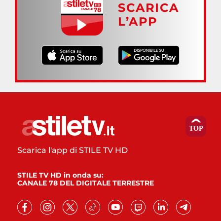
SCARICA
L’APP
Scarica l'app di STILE TV HD
STILE TV HD in onda su:
CANALE 78 DEL DIGITALE TERRESTRE