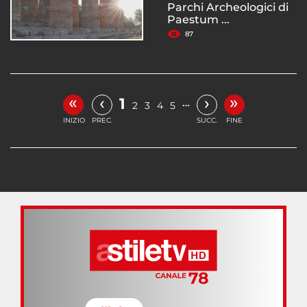
Parchi Archeologici di
Paestum ...
87
«
»
‹
›
1
…
2
3
4
5
INIZIO
PREC.
SUCC.
FINE