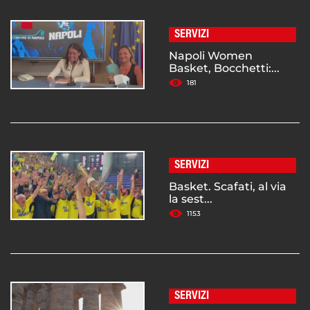
SERVIZI
Napoli Women
Basket, Bocchetti:...
181
SERVIZI
Basket. Scafati, al via
la sest...
1153
SERVIZI