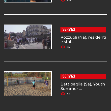
185
SERVIZI
Pozzuoli (Na), residenti
e sfol...
35
SERVIZI
Battipaglia (Sa), Youth
Summer ...
47