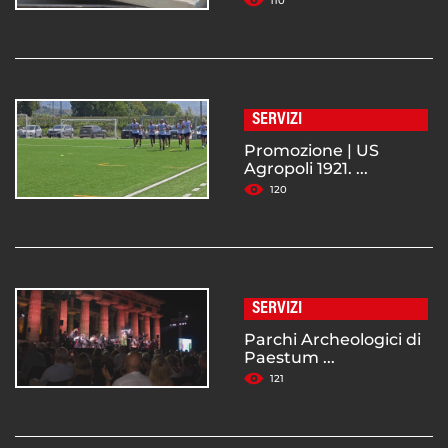
110
SERVIZI
Promozione | US
Agropoli 1921. ...
120
SERVIZI
Parchi Archeologici di
Paestum ...
121