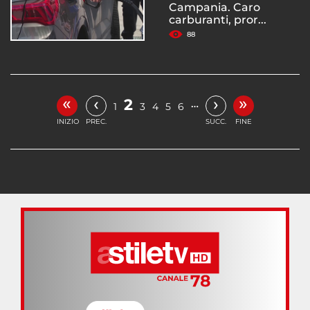
Campania. Caro
carburanti, pror...
88
«
»
‹
›
2
…
1
3
4
5
6
INIZIO
PREC.
SUCC.
FINE