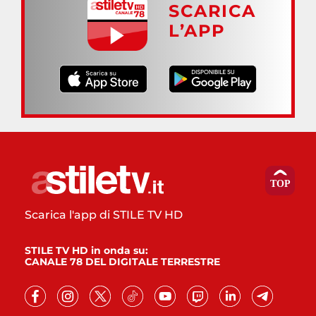
SCARICA
L’APP
Scarica l'app di STILE TV HD
STILE TV HD in onda su:
CANALE 78 DEL DIGITALE TERRESTRE