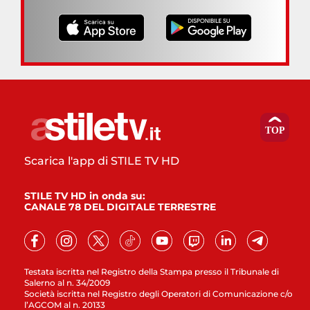
Scarica l'app di STILE TV HD
STILE TV HD in onda su:
CANALE 78 DEL DIGITALE TERRESTRE
Testata iscritta nel Registro della Stampa presso il Tribunale di
Salerno al n. 34/2009
Società iscritta nel Registro degli Operatori di Comunicazione c/o
l’AGCOM al n. 20133