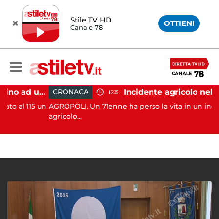
Stile TV HD
OTTIENI
Canale 78
Salerno, incendio vicino ad un traliccio: tempestivi i soccorsi
CRONACA
15:35
 115 un
AGROPOLI. Un 71enne ha perso la vita in un incidente
agricolo...