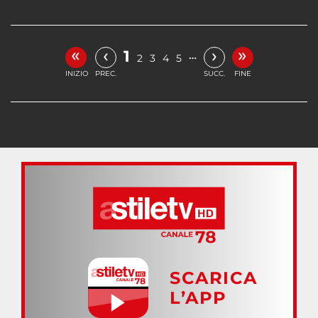
«
»
‹
›
1
…
2
3
4
5
INIZIO
PREC.
SUCC.
FINE
SCARICA
L’APP