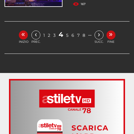
167
«
»
‹
›
4
…
1
2
3
5
6
7
8
INIZIO
PREC.
SUCC.
FINE
SCARICA