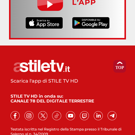
L’APP
Scarica l'app di STILE TV HD
STILE TV HD in onda su:
CANALE 78 DEL DIGITALE TERRESTRE
Testata iscritta nel Registro della Stampa presso il Tribunale di
Salerno al n. 34/2009