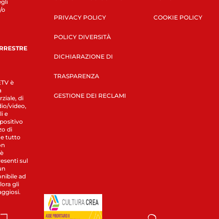
gli
/o
PRIVACY POLICY
COOKIE POLICY
POLICY DIVERSITÀ
ERRESTRE
DICHIARAZIONE DI
TRASPARENZA
LETV è
a
GESTIONE DEI RECLAMI
ziale, di
dio/video,
i e
spositivo
zo di
 e tutto
on
 è
esenti sul
un
nibile ad
ora gli
aggiosi.