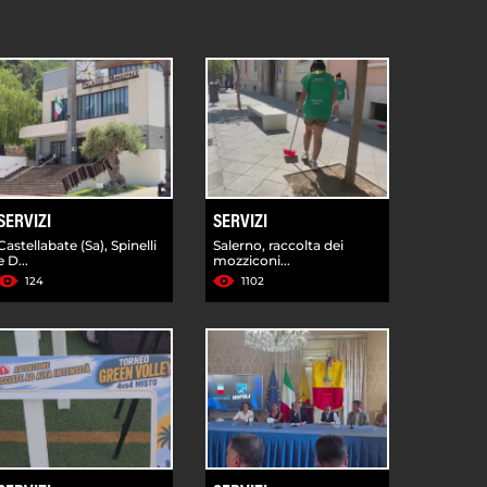
SERVIZI
SERVIZI
Castellabate (Sa), Spinelli
Salerno, raccolta dei
e D...
mozziconi...
124
1102