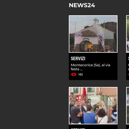
NEWS24
SERVIZI
Montecorice (Sa), al via
festa ...
182