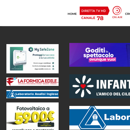
HOME
CR