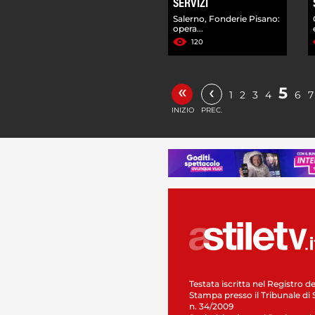
SERVIZI
Salerno, Fonderie Pisano:
opera...
120
«
‹
5
1
2
3
4
6
7
INIZIO
PREC.
Testata iscritta nel Registro de
Stampa presso il Tribunale di 
n. 34/2009