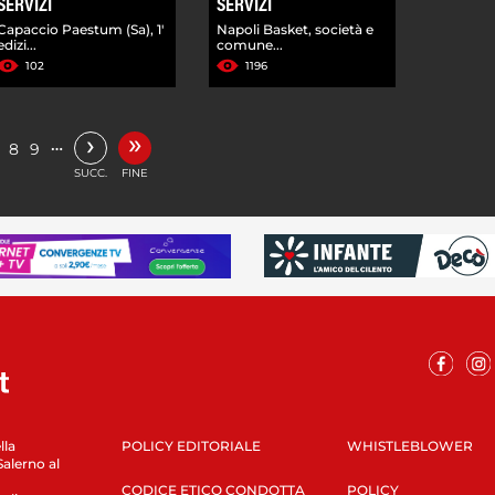
SERVIZI
SERVIZI
Capaccio Paestum (Sa), 1'
Napoli Basket, società e
edizi...
comune...
102
1196
»
›
…
8
9
SUCC.
FINE
lla
POLICY EDITORIALE
WHISTLEBLOWER
Salerno al
CODICE ETICO CONDOTTA
POLICY