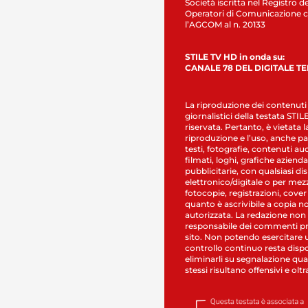
Società iscritta nel Registro de
Operatori di Comunicazione c
l’AGCOM al n. 20133
STILE TV HD in onda su:
CANALE 78 DEL DIGITALE T
La riproduzione dei contenuti
giornalistici della testata STI
riservata. Pertanto, è vietata l
riproduzione e l’uso, anche par
testi, fotografie, contenuti au
filmati, loghi, grafiche aziendal
pubblicitarie, con qualsiasi di
elettronico/digitale o per mez
fotocopie, registrazioni, cover
quanto è ascrivibile a copia n
autorizzata. La redazione non
responsabile dei commenti pr
sito. Non potendo esercitare 
controllo continuo resta dispo
eliminarli su segnalazione qual
stessi risultano offensivi e oltr