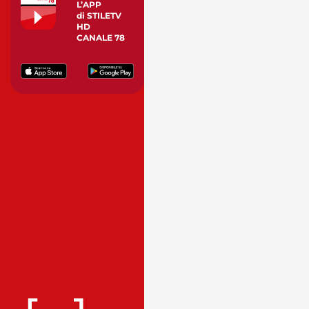
L’APP
di STILETV
HD
CANALE 78