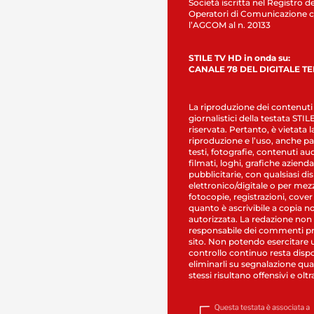
Società iscritta nel Registro de
Operatori di Comunicazione c
l’AGCOM al n. 20133
STILE TV HD in onda su:
CANALE 78 DEL DIGITALE T
La riproduzione dei contenuti
giornalistici della testata STI
riservata. Pertanto, è vietata l
riproduzione e l’uso, anche par
testi, fotografie, contenuti au
filmati, loghi, grafiche aziendal
pubblicitarie, con qualsiasi di
elettronico/digitale o per mez
fotocopie, registrazioni, cover
quanto è ascrivibile a copia n
autorizzata. La redazione non
responsabile dei commenti pr
sito. Non potendo esercitare 
controllo continuo resta dispo
eliminarli su segnalazione qual
stessi risultano offensivi e oltr