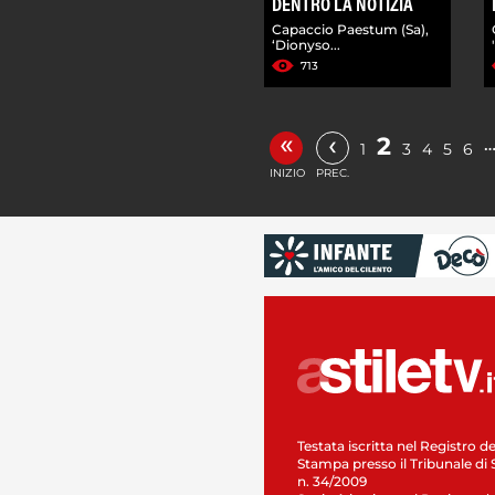
DENTRO LA NOTIZIA
Capaccio Paestum (Sa),
‘Dionyso...
713
«
‹
2
1
3
4
5
6
INIZIO
PREC.
Testata iscritta nel Registro de
Stampa presso il Tribunale di 
n. 34/2009