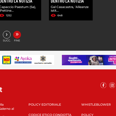
DENTRO LA NOTIZIA
DENTRO LA NOTIZIA
Capaccio Paestum (Sa),
Gal Casacastra, ‘Alleanze
'Pettine...
istit...
1252
648
»
›
…
SUCC.
FINE
lla
POLICY EDITORIALE
WHISTLEBLOWER
Salerno al
CODICE ETICO CONDOTTA
POLICY