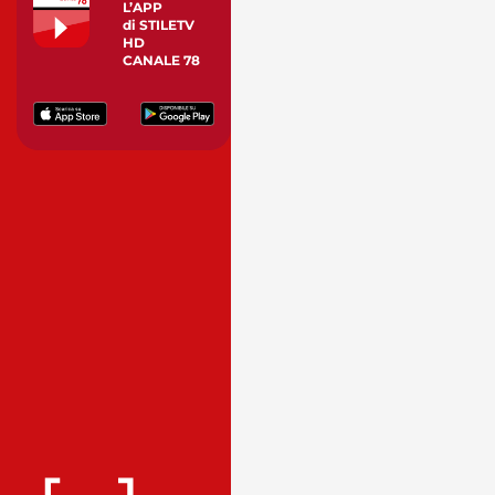
L’APP
di STILETV
HD
CANALE 78