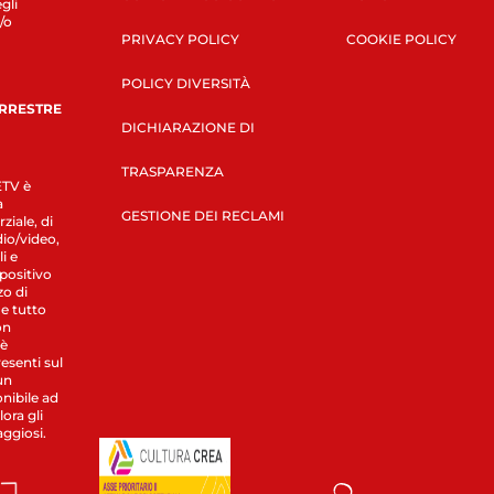
gli
/o
PRIVACY POLICY
COOKIE POLICY
POLICY DIVERSITÀ
ERRESTRE
DICHIARAZIONE DI
TRASPARENZA
LETV è
a
GESTIONE DEI RECLAMI
ziale, di
dio/video,
i e
spositivo
zo di
 e tutto
on
 è
esenti sul
un
nibile ad
ora gli
aggiosi.