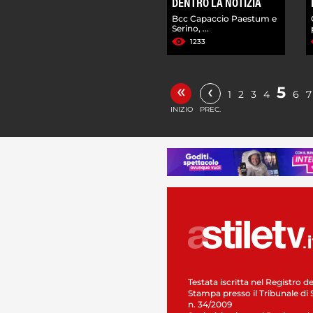
DENTRO LA NOTIZIA
Bcc Capaccio Paestum e
Serino, ...
1233
«
‹
5
1
2
3
4
6
7
INIZIO
PREC.
Testata iscritta nel Registro de
Stampa presso il Tribunale di 
n. 34/2009