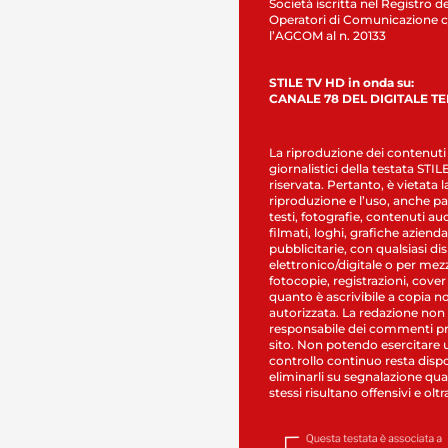
Società iscritta nel Registro de
Operatori di Comunicazione c
l’AGCOM al n. 20133
STILE TV HD in onda su:
CANALE 78 DEL DIGITALE T
La riproduzione dei contenuti
giornalistici della testata STI
riservata. Pertanto, è vietata l
riproduzione e l’uso, anche par
testi, fotografie, contenuti au
filmati, loghi, grafiche aziendal
pubblicitarie, con qualsiasi di
elettronico/digitale o per mez
fotocopie, registrazioni, cover
quanto è ascrivibile a copia n
autorizzata. La redazione non
responsabile dei commenti pr
sito. Non potendo esercitare 
controllo continuo resta dispo
eliminarli su segnalazione qual
stessi risultano offensivi e oltr