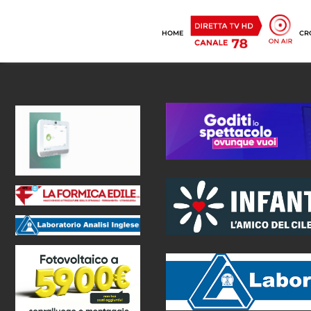
HOME
CR