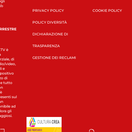
gli
/o
PRIVACY POLICY
COOKIE POLICY
POLICY DIVERSITÀ
ERRESTRE
DICHIARAZIONE DI
TRASPARENZA
LETV è
a
GESTIONE DEI RECLAMI
ziale, di
dio/video,
i e
spositivo
zo di
 e tutto
on
 è
esenti sul
un
nibile ad
ora gli
aggiosi.