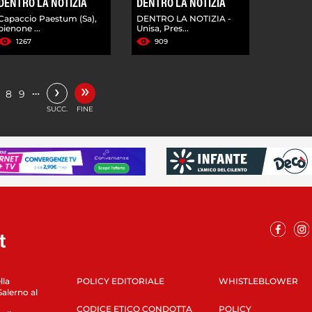
DENTRO LA NOTIZIA
DENTRO LA NOTIZIA
Capaccio Paestum (Sa),
DENTRO LA NOTIZIA -
pienone ...
Unisa, Pres...
1267
909
»
›
…
8
9
SUCC.
FINE
lla
POLICY EDITORIALE
WHISTLEBLOWER
Salerno al
CODICE ETICO CONDOTTA
POLICY