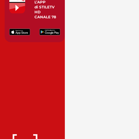
L’APP
di STILETV
HD
CANALE 78