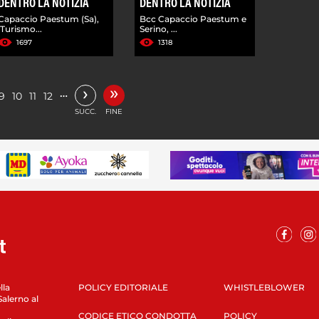
DENTRO LA NOTIZIA
DENTRO LA NOTIZIA
Capaccio Paestum (Sa),
Bcc Capaccio Paestum e
'Turismo...
Serino, ...
1697
1318
»
›
…
9
10
11
12
SUCC.
FINE
lla
POLICY EDITORIALE
WHISTLEBLOWER
Salerno al
CODICE ETICO CONDOTTA
POLICY