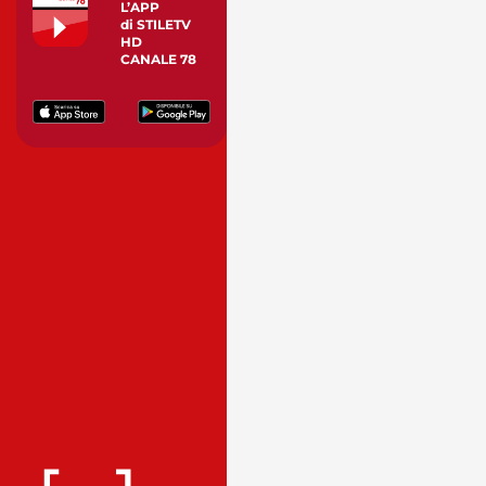
L’APP
di STILETV
HD
CANALE 78