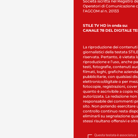
Società iscritta nel Registro de
Operatori di Comunicazione c
l’AGCOM al n. 20133
STILE TV HD in onda su:
CANALE 78 DEL DIGITALE T
La riproduzione dei contenuti
giornalistici della testata STI
riservata. Pertanto, è vietata l
riproduzione e l’uso, anche par
testi, fotografie, contenuti au
filmati, loghi, grafiche aziendal
pubblicitarie, con qualsiasi di
elettronico/digitale o per mez
fotocopie, registrazioni, cover
quanto è ascrivibile a copia n
autorizzata. La redazione non
responsabile dei commenti pr
sito. Non potendo esercitare 
controllo continuo resta dispo
eliminarli su segnalazione qual
stessi risultano offensivi e oltr