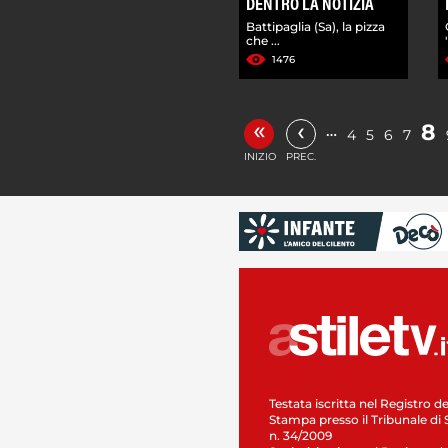
DENTRO LA NOTIZIA
Battipaglia (Sa), la pizza
che ...
1476
«
‹
8
…
4
5
6
7
INIZIO
PREC.
Testata iscritta nel Registro de
Stampa presso il Tribunale di 
n. 34/2009