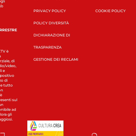
gli
/o
PRIVACY POLICY
COOKIE POLICY
POLICY DIVERSITÀ
ERRESTRE
DICHIARAZIONE DI
TRASPARENZA
LETV è
a
GESTIONE DEI RECLAMI
ziale, di
dio/video,
i e
spositivo
zo di
 e tutto
on
 è
esenti sul
un
nibile ad
ora gli
aggiosi.