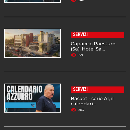
240
SERVIZI
Capaccio Paestum
(Sa), Hotel Sa...
179
SERVIZI
Basket - serie A1, il
calendari...
203