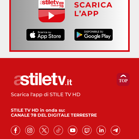
SCARICA
L’APP
Scarica l'app di STILE TV HD
STILE TV HD in onda su:
CANALE 78 DEL DIGITALE TERRESTRE