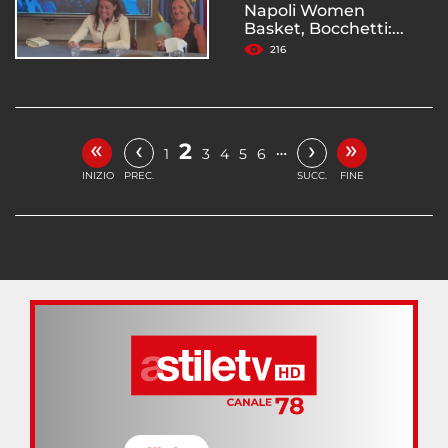
Napoli Women
Basket, Bocchetti:...
216
«
»
‹
›
2
…
1
3
4
5
6
INIZIO
PREC.
SUCC.
FINE