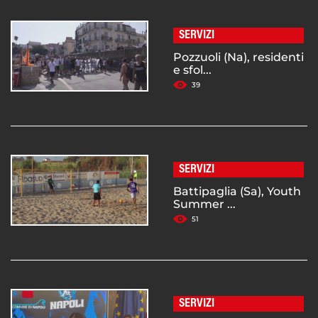
SERVIZI
Pozzuoli (Na), residenti
e sfol...
39
SERVIZI
Battipaglia (Sa), Youth
Summer ...
51
SERVIZI