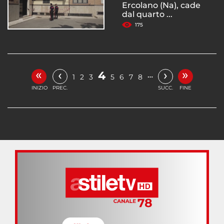
Ercolano (Na), cade
dal quarto ...
175
«
»
‹
›
4
…
1
2
3
5
6
7
8
INIZIO
PREC.
SUCC.
FINE