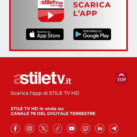
SCARICA
L’APP
Scarica l'app di STILE TV HD
STILE TV HD in onda su:
CANALE 78 DEL DIGITALE TERRESTRE