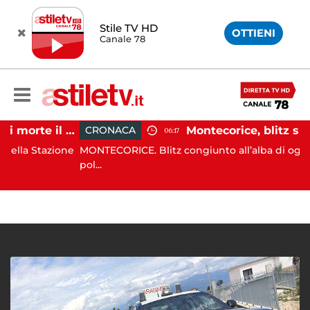
Stile TV HD
OTTIENI
Canale 78
Striano, minaccia di morte il sindaco: 67enne ai domiciliari
CRONACA
06:17
 Stazione
MONTECORICE. Blitz congiunto all’alba di oggi da par
pol...