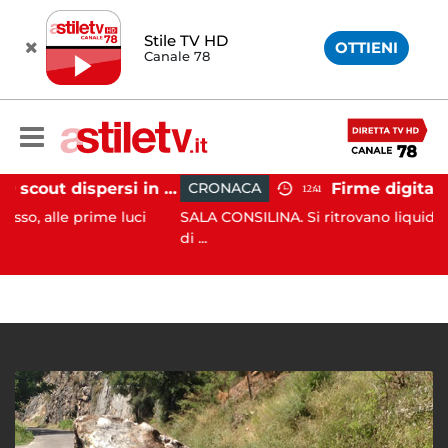
Stile TV HD
OTTIENI
Canale 78
Tramonti, 19 scout dispersi in montagna salvati dai vigili del fuoco
CRONACA
12:41
prime luci
SALA CONSILINA. Si ritrovano liquidatori e ammi
di ...