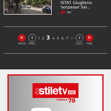
ISTAT. Giugliano
'sorpassa' Sal...
120
«
»
‹
›
3
…
1
2
4
5
6
7
INIZIO
PREC.
SUCC.
FINE