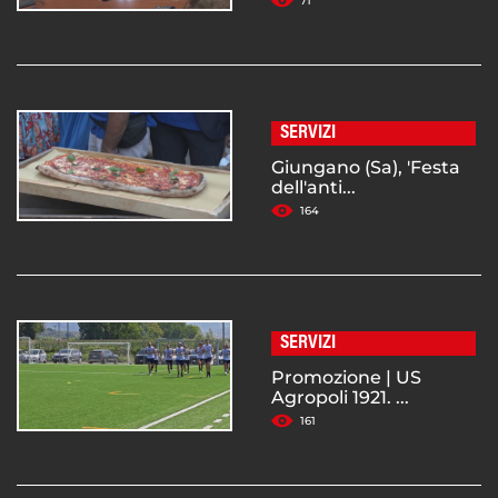
71
SERVIZI
Giungano (Sa), 'Festa
dell'anti...
164
SERVIZI
Promozione | US
Agropoli 1921. ...
161