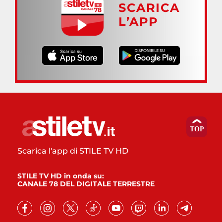
SCARICA
L’APP
Scarica l'app di STILE TV HD
STILE TV HD in onda su:
CANALE 78 DEL DIGITALE TERRESTRE