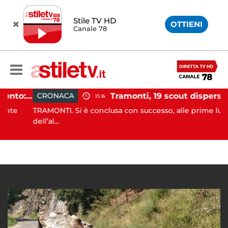
Stile TV HD
OTTIENI
Canale 78
Incidente agricolo nel Cilento: trattore si ribalta, muore 71enne
Tramonti, 19 scout dispersi in montagna salvati dai v
CRONACA
15:14
e
TRAMONTI. Si è conclusa con successo, alle prime luci
dell’al...