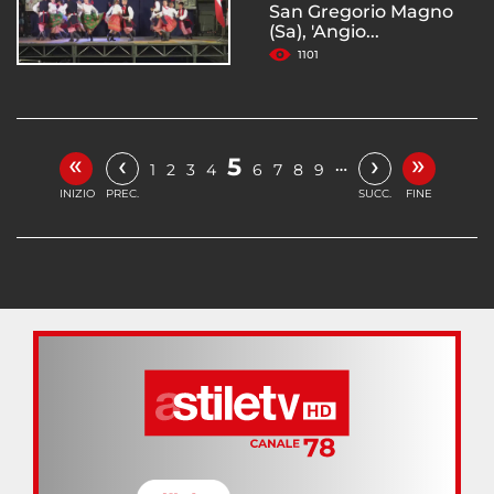
San Gregorio Magno
(Sa), 'Angio...
1101
«
»
‹
›
5
…
1
2
3
4
6
7
8
9
INIZIO
PREC.
SUCC.
FINE