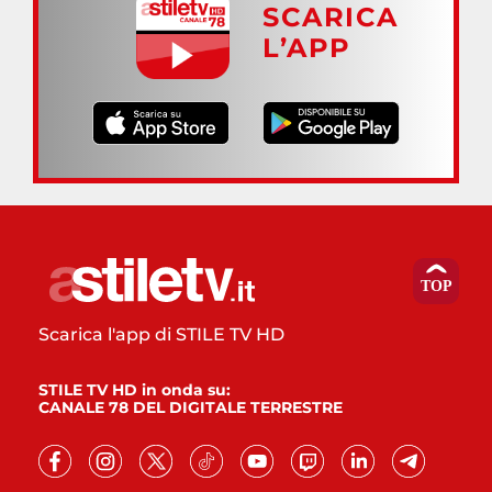
SCARICA
L’APP
Scarica l'app di STILE TV HD
STILE TV HD in onda su:
CANALE 78 DEL DIGITALE TERRESTRE