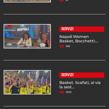
67
SERVIZI
Napoli Women
Basket, Bocchetti:...
266
SERVIZI
Basket. Scafati, al via
la sest...
1209