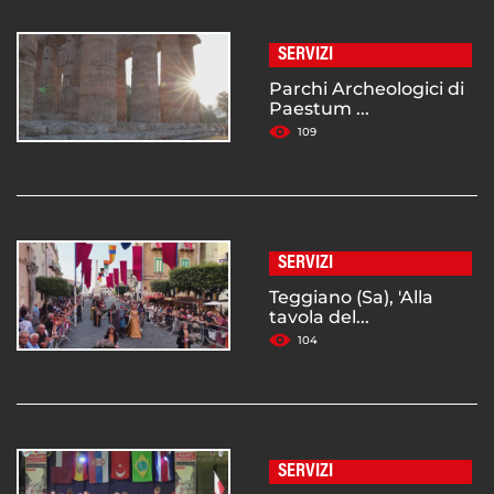
SERVIZI
Parchi Archeologici di
Paestum ...
109
SERVIZI
Teggiano (Sa), 'Alla
tavola del...
104
SERVIZI