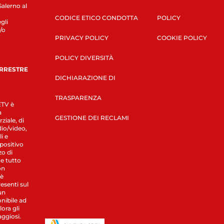
Salerno al
CODICE ETICO CONDOTTA
POLICY
gli
/o
PRIVACY POLICY
COOKIE POLICY
POLICY DIVERSITÀ
ERRESTRE
DICHIARAZIONE DI
TRASPARENZA
LETV è
a
GESTIONE DEI RECLAMI
ziale, di
dio/video,
i e
spositivo
zo di
 e tutto
on
 è
esenti sul
un
nibile ad
ora gli
aggiosi.