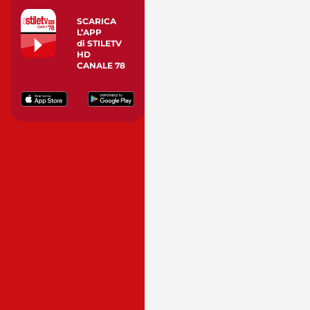
SCARICA
L’APP
di STILETV
HD
CANALE 78