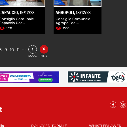
CAPACCIO, 19/12/23
AGROPOLI, 18/12/23
Consiglio Comunale
Consiglio Comunale
Capaccio Pae...
Agropoli del...
1331
1503
»
›
…
8
9
10
11
SUCC.
FINE
lla
POLICY EDITORIALE
WHISTLEBLOWER