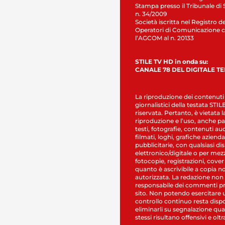
Stampa presso il Tribunale di 
n. 34/2009
Società iscritta nel Registro de
Operatori di Comunicazione c
l’AGCOM al n. 20133
STILE TV HD in onda su:
CANALE 78 DEL DIGITALE T
La riproduzione dei contenuti
giornalistici della testata STI
riservata. Pertanto, è vietata l
riproduzione e l’uso, anche par
testi, fotografie, contenuti au
filmati, loghi, grafiche aziendal
pubblicitarie, con qualsiasi di
elettronico/digitale o per mez
fotocopie, registrazioni, cover
quanto è ascrivibile a copia n
autorizzata. La redazione non
responsabile dei commenti pr
sito. Non potendo esercitare 
controllo continuo resta dispo
eliminarli su segnalazione qual
stessi risultano offensivi e oltr