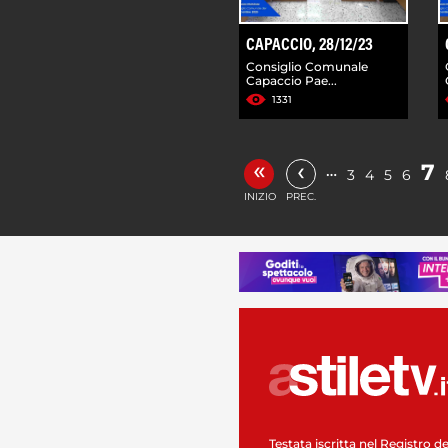
CAPACCIO, 28/12/23
Consiglio Comunale
Capaccio Pae...
1331
«
‹
7
…
3
4
5
6
INIZIO
PREC.
Testata iscritta nel Registro de