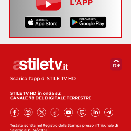
L’APP
Scarica l'app di STILE TV HD
STILE TV HD in onda su:
CANALE 78 DEL DIGITALE TERRESTRE
Testata iscritta nel Registro della Stampa presso il Tribunale di
Salerno al n. 34/2009