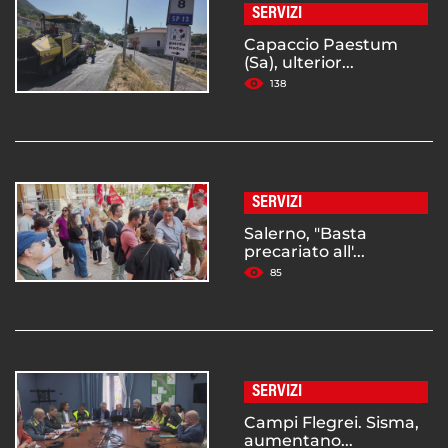
SERVIZI
Capaccio Paestum
(Sa), ulterior...
138
SERVIZI
Salerno, "Basta
precariato all'...
85
SERVIZI
Campi Flegrei. Sisma,
aumentano...