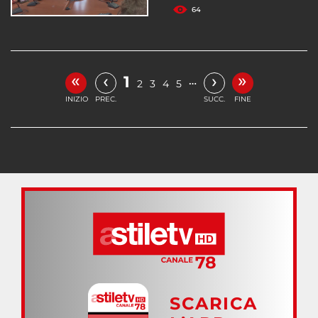
64
«
»
‹
›
1
…
2
3
4
5
INIZIO
PREC.
SUCC.
FINE
SCARICA