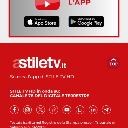
L’APP
Scarica l'app di STILE TV HD
STILE TV HD in onda su:
CANALE 78 DEL DIGITALE TERRESTRE
Testata iscritta nel Registro della Stampa presso il Tribunale di
Salerno al n. 34/2009