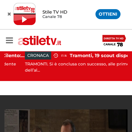
Stile TV HD
OTTIENI
Canale 78
Incidente agricolo nel Cilento: trattore si ribalta, muore 71enne
CRONACA
15:14
nte
TRAMONTI. Si è conclusa con successo, alle prime luci
dell’al...