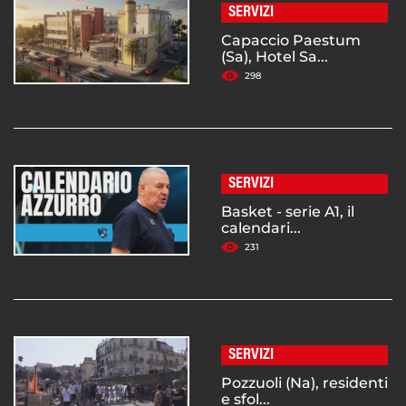
SERVIZI
Capaccio Paestum
(Sa), Hotel Sa...
298
SERVIZI
Basket - serie A1, il
calendari...
231
SERVIZI
Pozzuoli (Na), residenti
e sfol...