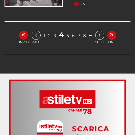
55
«
»
‹
›
4
…
1
2
3
5
6
7
8
INIZIO
PREC.
SUCC.
FINE
SCARICA