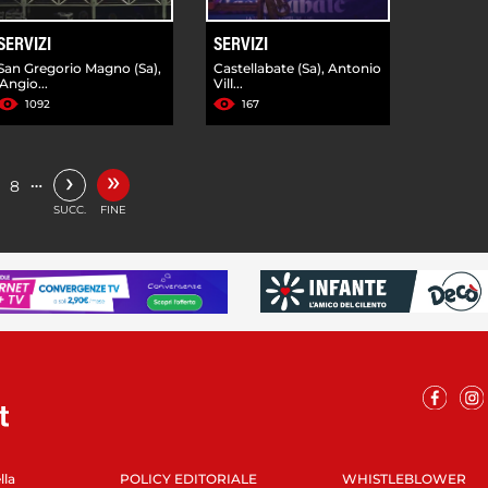
SERVIZI
SERVIZI
San Gregorio Magno (Sa),
Castellabate (Sa), Antonio
'Angio...
Vill...
1092
167
»
›
…
8
SUCC.
FINE
lla
POLICY EDITORIALE
WHISTLEBLOWER