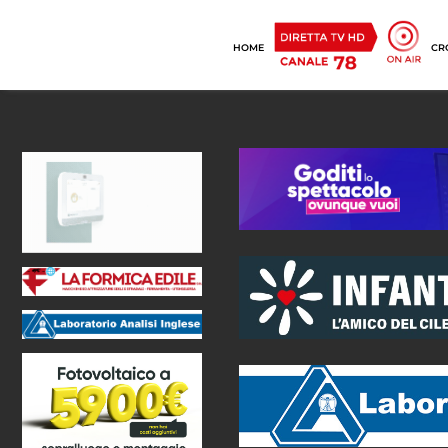
HOME
CR