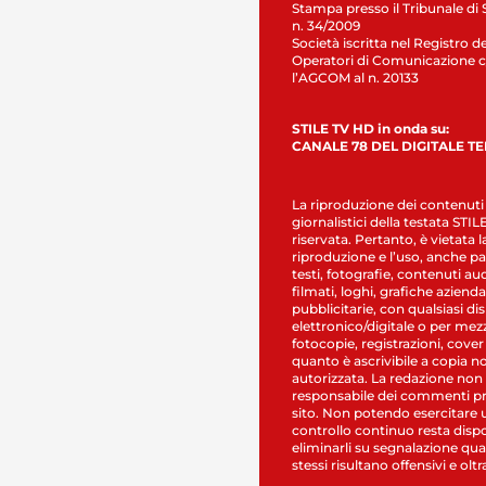
Stampa presso il Tribunale di 
n. 34/2009
Società iscritta nel Registro de
Operatori di Comunicazione c
l’AGCOM al n. 20133
STILE TV HD in onda su:
CANALE 78 DEL DIGITALE T
La riproduzione dei contenuti
giornalistici della testata STI
riservata. Pertanto, è vietata l
riproduzione e l’uso, anche par
testi, fotografie, contenuti au
filmati, loghi, grafiche aziendal
pubblicitarie, con qualsiasi di
elettronico/digitale o per mez
fotocopie, registrazioni, cover
quanto è ascrivibile a copia n
autorizzata. La redazione non
responsabile dei commenti pr
sito. Non potendo esercitare 
controllo continuo resta dispo
eliminarli su segnalazione qual
stessi risultano offensivi e oltr