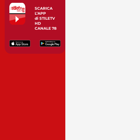
SCARICA
L’APP
di STILETV
HD
CANALE 78