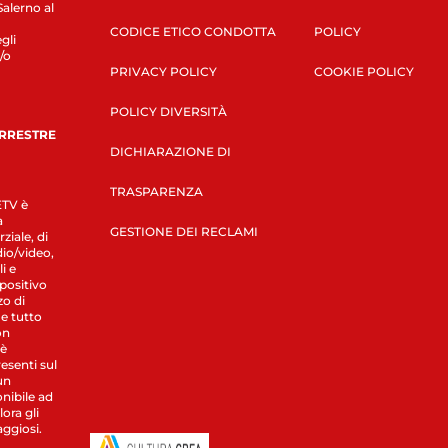
Salerno al
CODICE ETICO CONDOTTA
POLICY
gli
/o
PRIVACY POLICY
COOKIE POLICY
POLICY DIVERSITÀ
ERRESTRE
DICHIARAZIONE DI
TRASPARENZA
LETV è
a
GESTIONE DEI RECLAMI
ziale, di
dio/video,
i e
spositivo
zo di
 e tutto
on
 è
esenti sul
un
nibile ad
ora gli
aggiosi.