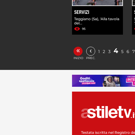
SERVIZI
Teggiano (Sa), 'Alla tavola
del...
95
«
‹
4
1
2
3
5
6
7
INIZIO
PREC.
Testata iscritta nel Registro de