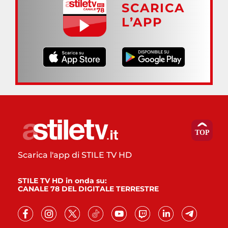
SCARICA
L’APP
Scarica l'app di STILE TV HD
STILE TV HD in onda su:
CANALE 78 DEL DIGITALE TERRESTRE