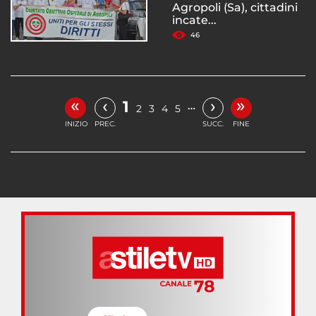
Agropoli (Sa), cittadini
incate...
46
«
»
‹
›
1
…
2
3
4
5
INIZIO
PREC.
SUCC.
FINE