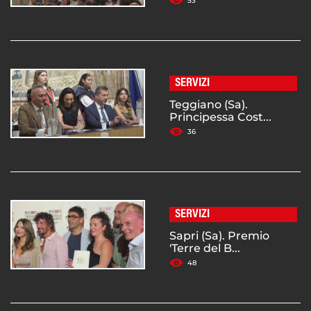
53
SERVIZI
Teggiano (Sa).
Principessa Cost...
36
SERVIZI
Sapri (Sa). Premio
'Terre del B...
48