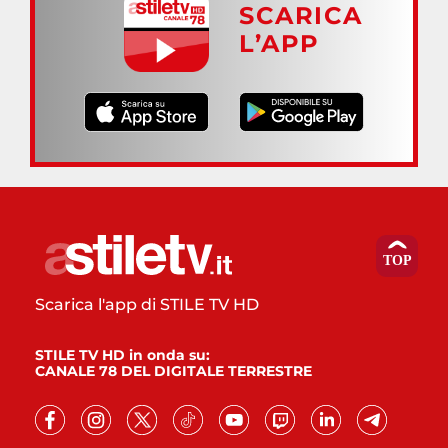
SCARICA
L’APP
Scarica l'app di STILE TV HD
STILE TV HD in onda su:
CANALE 78 DEL DIGITALE TERRESTRE