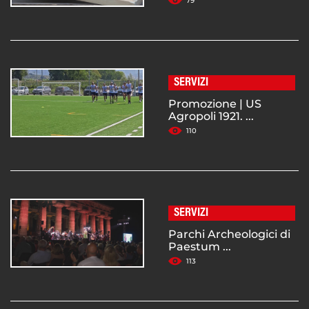
79
SERVIZI
Promozione | US
Agropoli 1921. ...
110
SERVIZI
Parchi Archeologici di
Paestum ...
113