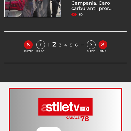
Campania. Caro
carburanti, pror...
80
«
»
‹
›
2
…
1
3
4
5
6
INIZIO
PREC.
SUCC.
FINE