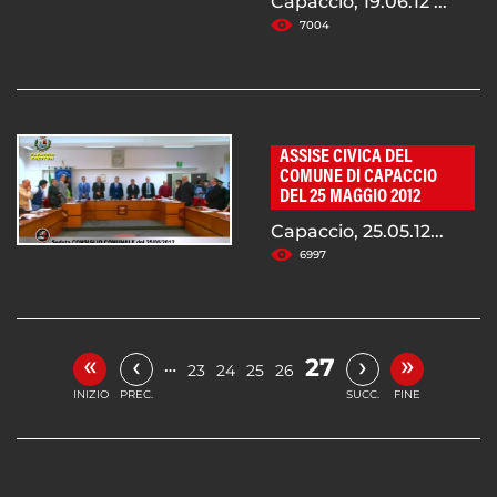
Capaccio, 19.06.12 ...
7004
ASSISE CIVICA DEL
COMUNE DI CAPACCIO
DEL 25 MAGGIO 2012
Capaccio, 25.05.12...
6997
«
»
‹
›
27
…
23
24
25
26
INIZIO
PREC.
SUCC.
FINE